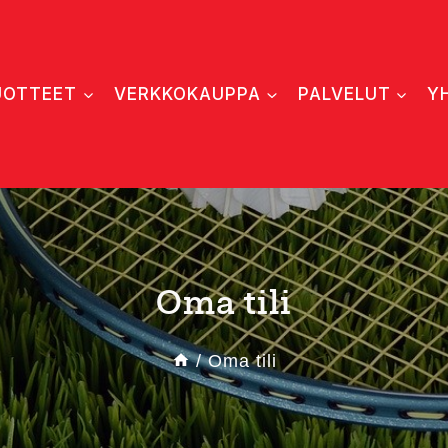
UOTTEET
VERKKOKAUPPA
PALVELUT
Y
Oma tili
/
Oma tili