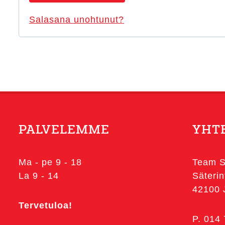
d
a
Salasana unohtunut?
i
a
t
n
a
a
n
PALVELEMME
YHT
Ma - pe 9 - 18
Team S
La 9 - 14
Säterin
42100
Tervetuloa!
P. 014