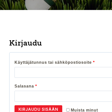
Kirjaudu
V
Käyttäjätunnus tai sähköpostiosoite
*
a
a
V
Salasana
*
d
a
i
a
KIRJAUDU SISÄÄN
t
Muista minut