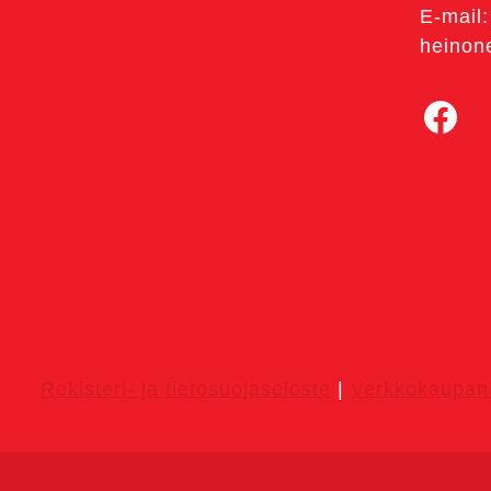
E-mail:
heinon
Facebook
Rekisteri- ja tietosuojaseloste
|
Verkkokaupan 