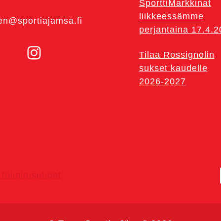
SporttiMarkkinat
liikkeessämme
en@sportiajamsa.fi
perjantaina 17.4.
Instagram
Tilaa Rossignolin
sukset kaudelle
2026-2027
toimitusehdot