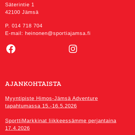
Säterintie 1
42100 Jämsä
P. 014 718 704
E-mail: heinonen@sportiajamsa.fi
Facebook
Instagram
AJANKOHTAISTA
Myyntipiste Himos-Jämsä Adventure
tapahtumassa 15.-16.5.2026
SporttiMarkkinat liikkeessämme perjantaina
17.4.2026