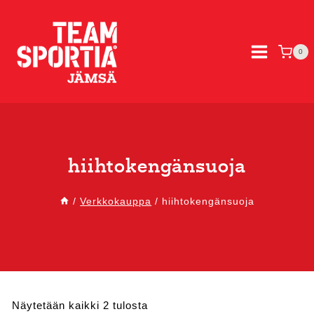
Siirry
sisältöön
0
hiihtokengänsuoja
/
Verkkokauppa
/
hiihtokengänsuoja
Sorted
Näytetään kaikki 2 tulosta