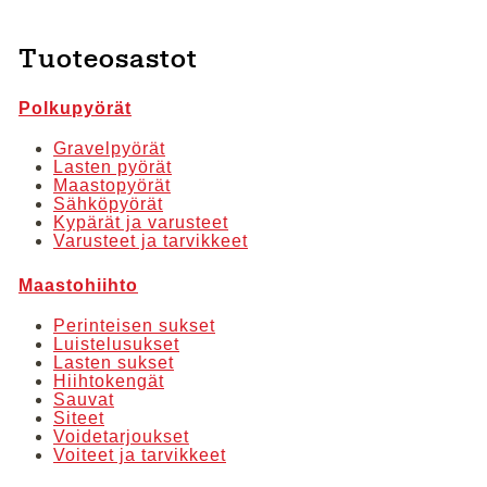
Tällä
Tällä
tuotteella
tuotteella
Tuoteosastot
on
on
useampi
useampi
Polkupyörät
muunnelma.
muunnelma.
Voit
Voit
Gravelpyörät
Lasten pyörät
tehdä
tehdä
Maastopyörät
valinnat
valinnat
Sähköpyörät
Kypärät ja varusteet
tuotteen
tuotteen
Varusteet ja tarvikkeet
sivulla.
sivulla.
Maastohiihto
Perinteisen sukset
Luistelusukset
Lasten sukset
Hiihtokengät
Sauvat
Siteet
Voidetarjoukset
Voiteet ja tarvikkeet