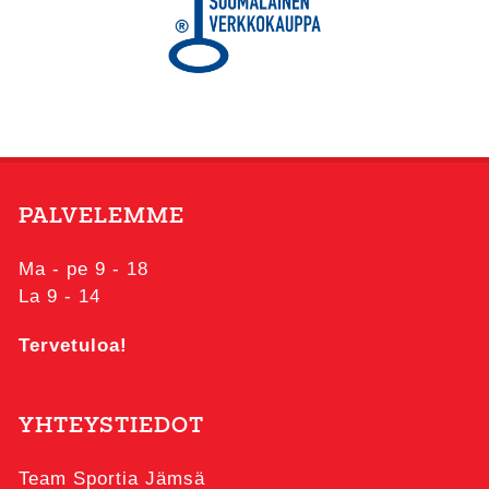
PALVELEMME
Ma - pe 9 - 18
La 9 - 14
Tervetuloa!
YHTEYSTIEDOT
Team Sportia Jämsä