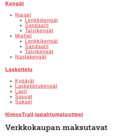
Kengät
Naiset
Lenkkikengät
Sandaalit
Talvikengät
Miehet
Lenkkikengät
Sandaalit
Talvikengät
Nastakengät
Laskettelu
Kypärät
Laskettelukengät
Lasit
Sauvat
Sukset
HimosTrail-tapahtumatuotteet
Verkkokaupan maksutavat