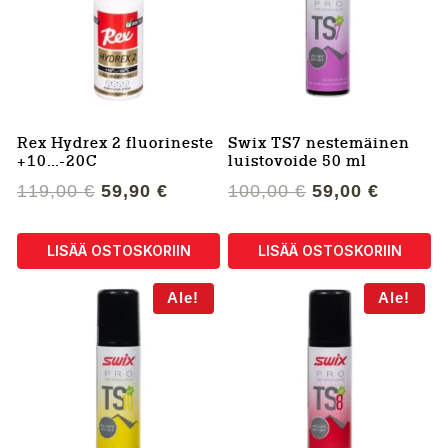
Rex Hydrex 2 fluorineste
Swix TS7 nestemäinen
+10…-20C
luistovoide 50 ml
Alkuperäinen
Nykyinen
Alkuperäinen
Nykyin
119,00
€
59,90
€
100,00
€
59,00
€
hinta
hinta
hinta
hinta
oli:
on:
oli:
on:
LISÄÄ OSTOSKORIIN
LISÄÄ OSTOSKORIIN
119,00 €.
59,90 €.
100,00 €.
59,00 €
Ale!
Ale!