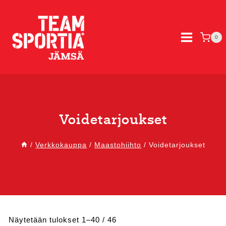
Siirry
sisältöön
0
Voidetarjoukset
/
Verkkokauppa
/
Maastohiihto
/
Voidetarjoukset
Sorted
Näytetään tulokset 1–40 / 46