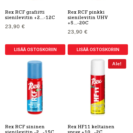
Rex RCF grafiitti
Rex RCF pinkki
sienilevitin +2…-12C
sienilevitin UHV
+5…-20C
23,90
€
23,90
€
LISÄÄ OSTOSKORIIN
LISÄÄ OSTOSKORIIN
Ale!
Rex RCF sininen
Rex HF11 keltainen
sienilevitin -2…-15C
spray +10…-2C