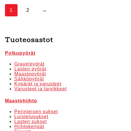
1
2
→
Tuoteosastot
Polkupyörät
Gravelpyörät
Lasten pyörät
Maastopyörät
Sähköpyörät
Kypärät ja varusteet
Varusteet ja tarvikkeet
Maastohiihto
Perinteisen sukset
Luistelusukset
Lasten sukset
Hiihtokengät