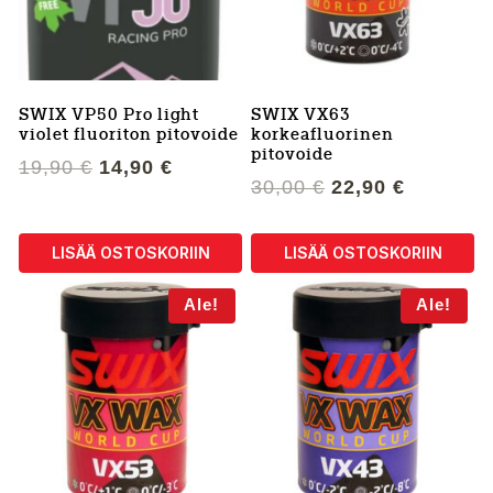
SWIX VP50 Pro light
SWIX VX63
violet fluoriton pitovoide
korkeafluorinen
pitovoide
Alkuperäinen
Nykyinen
19,90
€
14,90
€
Alkuperäinen
Nykyine
30,00
€
22,90
€
hinta
hinta
hinta
hinta
oli:
on:
oli:
on:
19,90 €.
14,90 €.
LISÄÄ OSTOSKORIIN
LISÄÄ OSTOSKORIIN
30,00 €.
22,90 €.
Ale!
Ale!