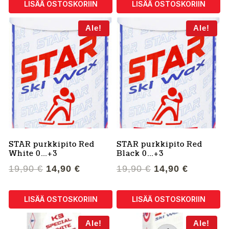
LISÄÄ OSTOSKORIIN
LISÄÄ OSTOSKORIIN
19,90 €.
14,90 €.
19,90 €.
14,90 €.
Ale!
Ale!
STAR purkkipito Red
STAR purkkipito Red
White 0…+3
Black 0…+3
Alkuperäinen
Nykyinen
Alkuperäinen
Nykyine
19,90
€
14,90
€
19,90
€
14,90
€
hinta
hinta
hinta
hinta
oli:
on:
oli:
on:
LISÄÄ OSTOSKORIIN
LISÄÄ OSTOSKORIIN
19,90 €.
14,90 €.
19,90 €.
14,90 €.
Ale!
Ale!