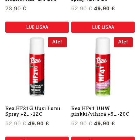
Alkuperäinen
Nykyine
23,90
€
62,90
€
49,90
€
hinta
hinta
oli:
on:
LUE LISÄÄ
LUE LISÄÄ
62,90 €.
49,90 €.
Ale!
Ale!
Rex HF21G Uusi Lumi
Rex HF41 UHW
Spray +2…-12C
pinkki/vihreä +5…-20C
Alkuperäinen
Nykyinen
Alkuperäinen
Nykyine
62,90
€
49,90
€
62,90
€
49,90
€
hinta
hinta
hinta
hinta
oli:
on:
oli:
on: