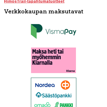
HimosTrail-tapahtumatuotteet
Verkkokaupan maksutavat