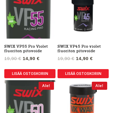
SWIX VP55 Pro Violet
SWIX VP45 Pro violet
fluoriton pitovoide
fluoriton pitovoide
Alkuperäinen
Nykyinen
Alkuperäinen
Nykyine
19,90
€
14,90
€
19,90
€
14,90
€
hinta
hinta
hinta
hinta
oli:
on:
oli:
on:
LISÄÄ OSTOSKORIIN
LISÄÄ OSTOSKORIIN
19,90 €.
14,90 €.
19,90 €.
14,90 €.
Ale!
Ale!