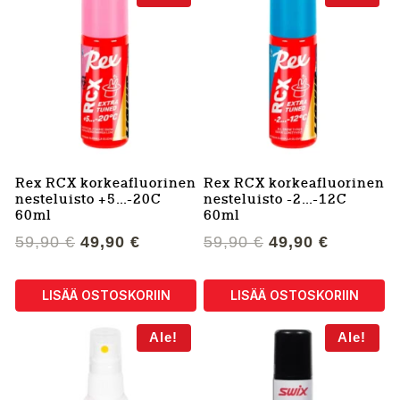
Rex RCX korkeafluorinen
Rex RCX korkeafluorinen
nesteluisto +5…-20C
nesteluisto -2…-12C
60ml
60ml
Alkuperäinen
Nykyinen
Alkuperäinen
Nykyine
59,90
€
49,90
€
59,90
€
49,90
€
hinta
hinta
hinta
hinta
oli:
on:
oli:
on:
LISÄÄ OSTOSKORIIN
LISÄÄ OSTOSKORIIN
59,90 €.
49,90 €.
59,90 €.
49,90 €.
Ale!
Ale!