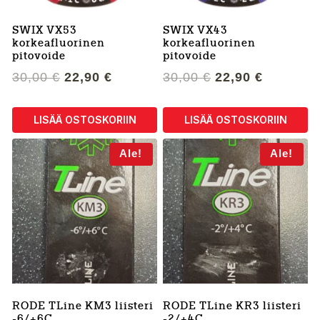
SWIX VX53
SWIX VX43
korkeafluorinen
korkeafluorinen
pitovoide
pitovoide
Alkuperäinen
Nykyinen
Alkuperäinen
Nykyine
30,00
€
22,90
€
30,00
€
22,90
€
hinta
hinta
hinta
hinta
oli:
on:
oli:
on:
LISÄÄ OSTOSKORIIN
LISÄÄ OSTOSKORIIN
30,00 €.
22,90 €.
30,00 €.
22,90 €.
Ale!
Ale!
RODE TLine KM3 liisteri
RODE TLine KR3 liisteri
-6/+6C
-2/+4C