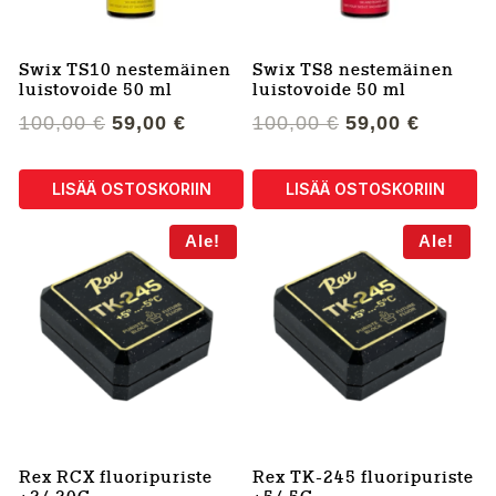
Swix TS10 nestemäinen
Swix TS8 nestemäinen
luistovoide 50 ml
luistovoide 50 ml
Alkuperäinen
Nykyinen
Alkuperäinen
Nykyin
100,00
€
59,00
€
100,00
€
59,00
€
hinta
hinta
hinta
hinta
oli:
on:
oli:
on:
LISÄÄ OSTOSKORIIN
LISÄÄ OSTOSKORIIN
100,00 €.
59,00 €.
100,00 €.
59,00 €
Ale!
Ale!
Rex RCX fluoripuriste
Rex TK-245 fluoripuriste