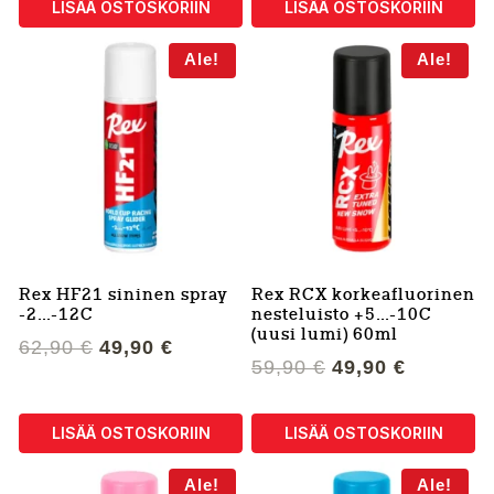
LISÄÄ OSTOSKORIIN
LISÄÄ OSTOSKORIIN
62,90 €.
49,90 €.
62,90 €.
49,90 €.
Ale!
Ale!
Rex HF21 sininen spray
Rex RCX korkeafluorinen
-2…-12C
nesteluisto +5…-10C
(uusi lumi) 60ml
Alkuperäinen
Nykyinen
62,90
€
49,90
€
Alkuperäinen
Nykyine
59,90
€
49,90
€
hinta
hinta
hinta
hinta
oli:
on:
oli:
on:
62,90 €.
49,90 €.
LISÄÄ OSTOSKORIIN
LISÄÄ OSTOSKORIIN
59,90 €.
49,90 €.
Ale!
Ale!