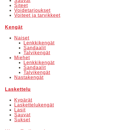
Sauvat
Siteet
Voidetarjoukset
Voiteet ja tarvikkeet
Kengät
Naiset
Lenkkikengät
Sandaalit
Talvikengät
Miehet
Lenkkikengät
Sandaalit
Talvikengät
Nastakengät
Laskettelu
Kypärät
Laskettelukengät
Lasit
Sauvat
Sukset