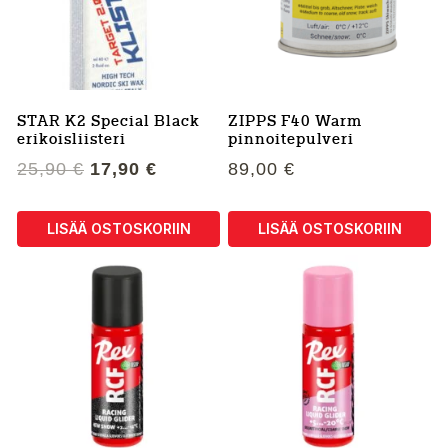
STAR K2 Special Black
ZIPPS F40 Warm
erikoisliisteri
pinnoitepulveri
Alkuperäinen
Nykyinen
25,90
€
17,90
€
89,00
€
hinta
hinta
oli:
on:
LISÄÄ OSTOSKORIIN
LISÄÄ OSTOSKORIIN
25,90 €.
17,90 €.