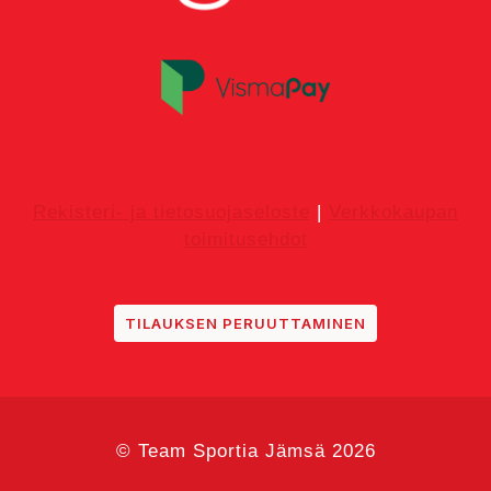
Rekisteri- ja tietosuojaseloste
|
Verkkokaupan
toimitusehdot
TILAUKSEN PERUUTTAMINEN
© Team Sportia Jämsä 2026