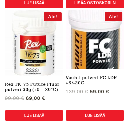
139,00 €.
59,00 €.
LUE LISÄÄ
LISÄÄ OSTOSKORIIN
100,00 €.
59,00 €
Ale!
Ale!
Vauhti pulveri FC LDR
+5/-20C
Rex TK-73 Future Fluor -
pulveri 30g (+0…-20°C)
Alkuperäinen
Nykyin
139,00
€
59,00
€
hinta
hinta
Alkuperäinen
Nykyinen
99,00
€
69,00
€
oli:
on:
hinta
hinta
139,00 €.
59,00 €
oli:
on:
LUE LISÄÄ
LUE LISÄÄ
99,00 €.
69,00 €.