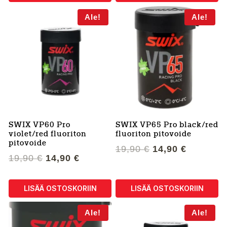
Ale!
Ale!
SWIX VP60 Pro
SWIX VP65 Pro black/red
violet/red fluoriton
fluoriton pitovoide
pitovoide
Alkuperäinen
Nykyine
19,90
€
14,90
€
Alkuperäinen
Nykyinen
19,90
€
14,90
€
hinta
hinta
hinta
hinta
oli:
on:
oli:
on:
19,90 €.
14,90 €.
LISÄÄ OSTOSKORIIN
LISÄÄ OSTOSKORIIN
19,90 €.
14,90 €.
Ale!
Ale!