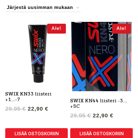
by
latest
Ale!
Ale!
SWIX KN33 liisteri
+1…-7
SWIX KN44 liisteri -3…
+5C
Alkuperäinen
Nykyinen
29,95
€
22,90
€
Alkuperäinen
Nykyine
29,95
€
22,90
€
hinta
hinta
hinta
hinta
oli:
on:
oli:
on:
29,95 €.
22,90 €.
LISÄÄ OSTOSKORIIN
LISÄÄ OSTOSKORIIN
29,95 €.
22,90 €.