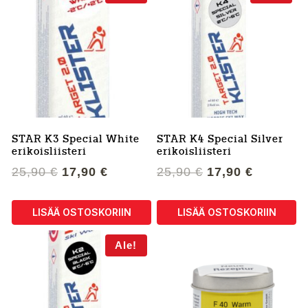
STAR K3 Special White
STAR K4 Special Silver
erikoisliisteri
erikoisliisteri
Alkuperäinen
Nykyinen
Alkuperäinen
Nykyine
25,90
€
17,90
€
25,90
€
17,90
€
hinta
hinta
hinta
hinta
oli:
on:
oli:
on:
LISÄÄ OSTOSKORIIN
LISÄÄ OSTOSKORIIN
25,90 €.
17,90 €.
25,90 €.
17,90 €.
Ale!