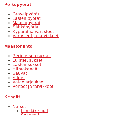
useampi
Polkupyörät
muunnelma.
Voit
Gravelpyörät
Lasten pyörät
tehdä
Maastopyörät
valinnat
Sähköpyörät
Kypärät ja varusteet
tuotteen
Varusteet ja tarvikkeet
sivulla.
Maastohiihto
Perinteisen sukset
Luistelusukset
Lasten sukset
Hiihtokengät
Sauvat
Siteet
Voidetarjoukset
Voiteet ja tarvikkeet
Kengät
Naiset
Lenkkikengät