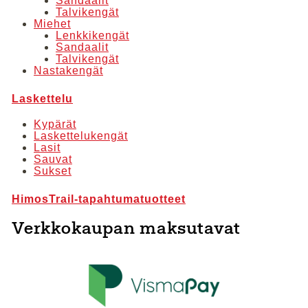
Sandaalit
Talvikengät
Miehet
Lenkkikengät
Sandaalit
Talvikengät
Nastakengät
Laskettelu
Kypärät
Laskettelukengät
Lasit
Sauvat
Sukset
HimosTrail-tapahtumatuotteet
Verkkokaupan maksutavat