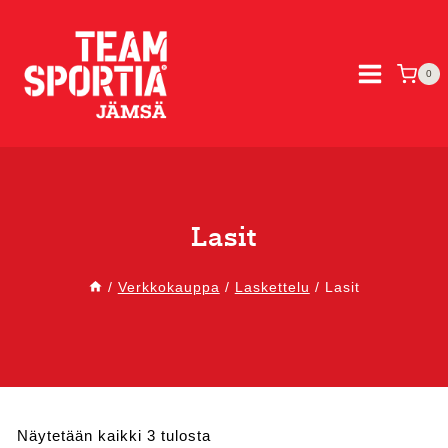
Siirry
sisältöön
0
Lasit
/
Verkkokauppa
/
Laskettelu
/
Lasit
Sorted
Näytetään kaikki 3 tulosta