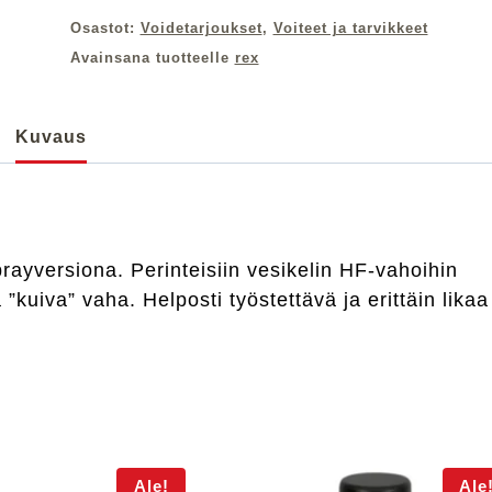
Osastot:
Voidetarjoukset
,
Voiteet ja tarvikkeet
Avainsana tuotteelle
rex
Kuvaus
ayversiona. Perinteisiin vesikelin HF-vahoihin
kuiva” vaha. Helposti työstettävä ja erittäin likaa
Ale!
Ale