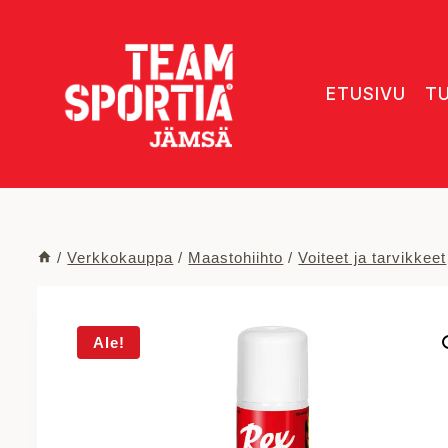
Siirry
sisältöön
ETUSIVU
T
/
Verkkokauppa
/
Maastohiihto
/
Voiteet ja tarvikkeet
Ale!