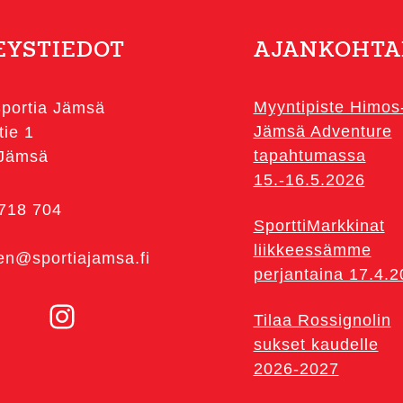
EYSTIEDOT
AJANKOHTA
Myyntipiste Himos
portia Jämsä
Jämsä Adventure
tie 1
tapahtumassa
 Jämsä
15.-16.5.2026
 718 704
SporttiMarkkinat
liikkeessämme
en@sportiajamsa.fi
perjantaina 17.4.
Instagram
Tilaa Rossignolin
sukset kaudelle
2026-2027