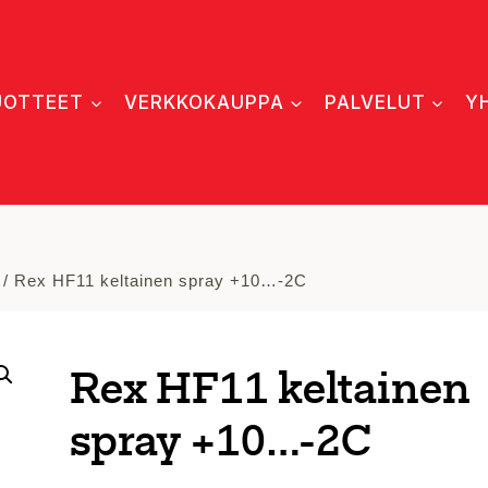
UOTTEET
VERKKOKAUPPA
PALVELUT
Y
/
Rex HF11 keltainen spray +10…-2C
Rex HF11 keltainen
spray +10…-2C