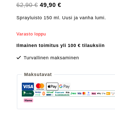
Alkuperäinen
Nykyinen
62,90
€
49,90
€
hinta
hinta
Sprayluisto 150 ml.
Uusi ja vanha lumi.
oli:
on:
62,90 €.
49,90 €.
Varasto loppu
Ilmainen toimitus yli 100 € tilauksiin
Turvallinen maksaminen
Maksutavat