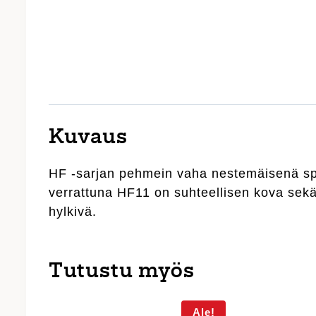
Kuvaus
HF -sarjan pehmein vaha nestemäisenä spr
verrattuna HF11 on suhteellisen kova sekä ”
hylkivä.
Tutustu myös
Ale!