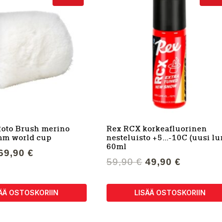
Roto Brush merino
Rex RCX korkeafluorinen
mm world cup
nesteluisto +5…-10C (uusi lu
60ml
Alkuperäinen
Nykyinen
69,90
€
Alkuperäinen
Nykyine
59,90
€
49,90
€
hinta
hinta
hinta
hinta
oli:
on:
oli:
on:
89,95 €.
69,90 €.
ÄÄ OSTOSKORIIN
LISÄÄ OSTOSKORIIN
59,90 €.
49,90 €.