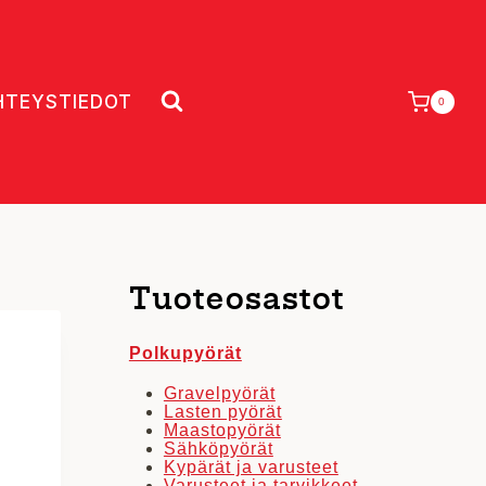
HTEYSTIEDOT
0
Tuoteosastot
Polkupyörät
Gravelpyörät
Lasten pyörät
Maastopyörät
Sähköpyörät
Kypärät ja varusteet
Varusteet ja tarvikkeet