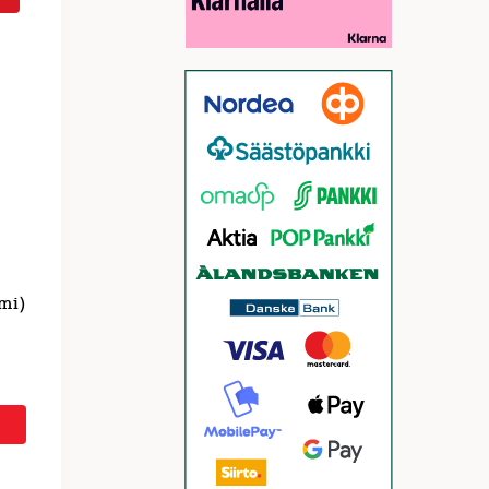
mi)
n