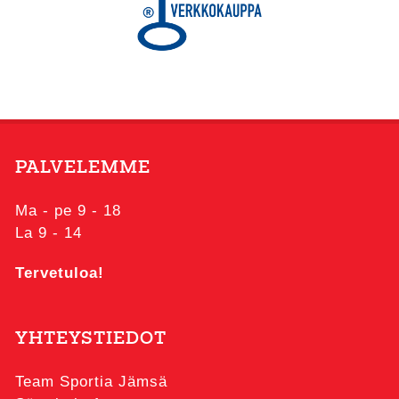
PALVELEMME
Ma - pe 9 - 18
La 9 - 14
Tervetuloa!
YHTEYSTIEDOT
Team Sportia Jämsä