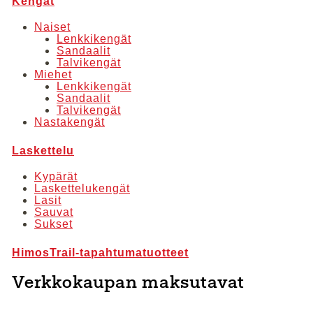
Kengät
Naiset
Lenkkikengät
Sandaalit
Talvikengät
Miehet
Lenkkikengät
Sandaalit
Talvikengät
Nastakengät
Laskettelu
Kypärät
Laskettelukengät
Lasit
Sauvat
Sukset
HimosTrail-tapahtumatuotteet
Verkkokaupan maksutavat