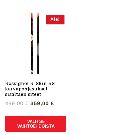
Ale!
Rossignol R-Skin RS
karvapohjasukset
sisältäen siteet
Alkuperäinen
Nykyinen
499,00
€
359,00
€
hinta
hinta
oli:
on:
VALITSE
499,00 €.
359,00 €.
VAIHTOEHDOISTA