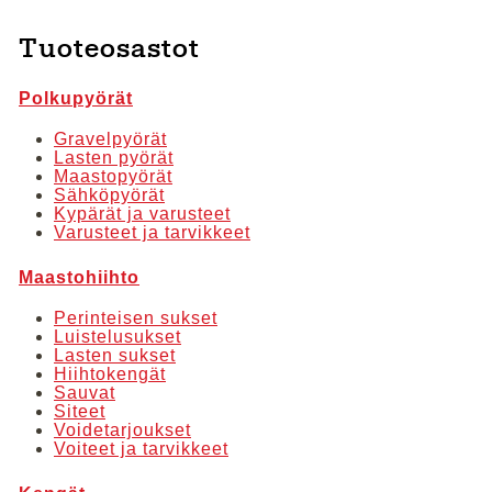
Tällä
tuotteella
Tuoteosastot
on
useampi
Polkupyörät
muunnelma.
Voit
Gravelpyörät
Lasten pyörät
tehdä
Maastopyörät
valinnat
Sähköpyörät
Kypärät ja varusteet
tuotteen
Varusteet ja tarvikkeet
sivulla.
Maastohiihto
Perinteisen sukset
Luistelusukset
Lasten sukset
Hiihtokengät
Sauvat
Siteet
Voidetarjoukset
Voiteet ja tarvikkeet