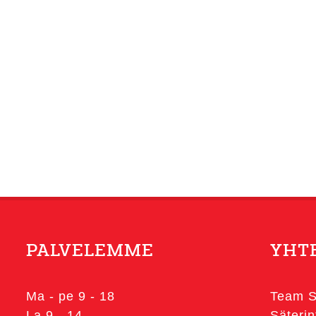
PALVELEMME
YHT
Ma - pe 9 - 18
Team S
La 9 - 14
Säterin