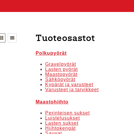
Tuoteosastot
Polkupyörät
Gravelpyörät
Lasten pyörät
Maastopyörät
Sähköpyörät
Kypärät ja varusteet
Varusteet ja tarvikkeet
Maastohiihto
Perinteisen sukset
Luistelusukset
Lasten sukset
Hiihtokengät
Sauvat