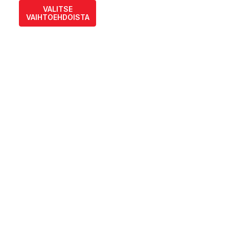
VALITSE
VAIHTOEHDOISTA
Tällä
tuotteella
on
useampi
muunnelma.
Voit
tehdä
valinnat
tuotteen
sivulla.