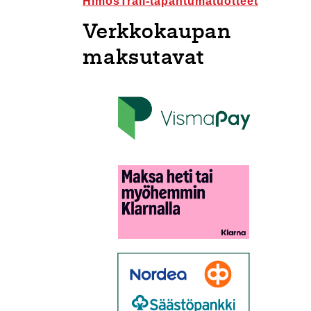
HimosTrail-tapahtumatuotteet
Verkkokaupan
maksutavat