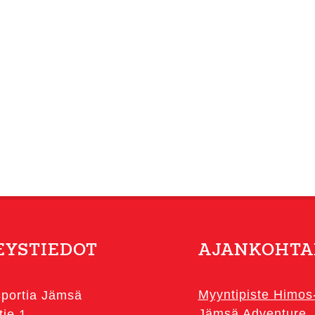
EYSTIEDOT
AJANKOHTA
Myyntipiste Himos
portia Jämsä
Jämsä Adventure
tie 1