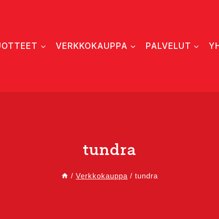
UOTTEET
VERKKOKAUPPA
PALVELUT
Y
tundra
/
Verkkokauppa
/
tundra