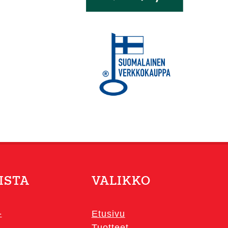
ISTA
VALIKKO
-
Etusivu
Tuotteet