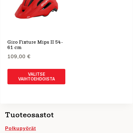
Giro Fixture Mips II 54-
61 cm
109,00
€
VALITSE
VAIHTOEHDOISTA
Tällä
tuotteella
on
useampi
Tuoteosastot
muunnelma.
Voit
Polkupyörät
tehdä