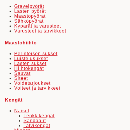
valinnat
Gravelpyörät
Lasten pyörät
tuotteen
Maastopyörät
sivulla.
Sähköpyörät
Kypärät ja varusteet
Varusteet ja tarvikkeet
Maastohiihto
Perinteisen sukset
Luistelusukset
Lasten sukset
Hiihtokengät
Sauvat
Siteet
Voidetarjoukset
Voiteet ja tarvikkeet
Kengät
Naiset
Lenkkikengät
Sandaalit
Talvikengät