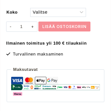
Koko
Alpina
LISÄÄ OSTOSKORIIN
Rupi
lasten
Ilmainen toimitus yli 100 € tilauksiin
Full
Face
Turvallinen maksaminen
kypärä
50-
55cm
Maksutavat
määrä