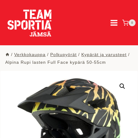
Siirry
sisältöön
0
/
Verkkokauppa
/
Polkupyörät
/
Kypärät ja varusteet
/
Alpina Rupi lasten Full Face kypärä 50-55cm