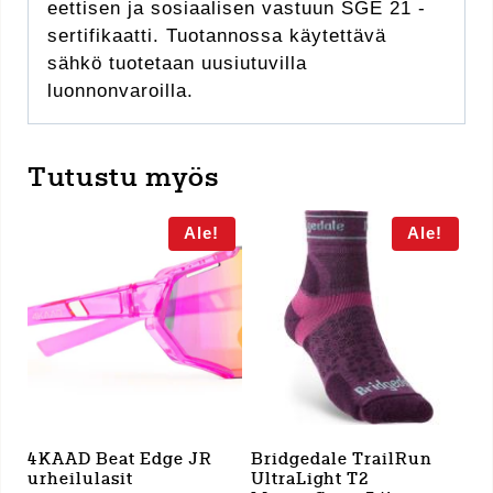
eettisen ja sosiaalisen vastuun SGE 21 -
sertifikaatti. Tuotannossa käytettävä
sähkö tuotetaan uusiutuvilla
luonnonvaroilla.
Tutustu myös
Ale!
Ale!
4KAAD Beat Edge JR
Bridgedale TrailRun
urheilulasit
UltraLight T2