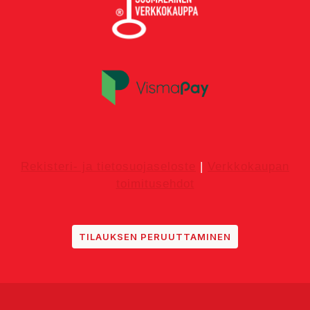
Rekisteri- ja tietosuojaseloste
|
Verkkokaupan
toimitusehdot
TILAUKSEN PERUUTTAMINEN