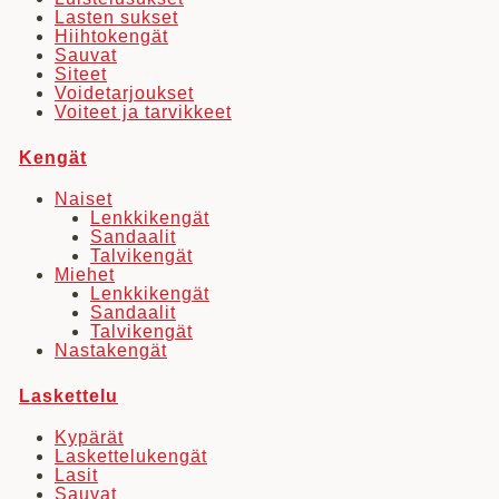
Lasten sukset
Hiihtokengät
Sauvat
Siteet
Voidetarjoukset
Voiteet ja tarvikkeet
Kengät
Naiset
Lenkkikengät
Sandaalit
Talvikengät
Miehet
Lenkkikengät
Sandaalit
Talvikengät
Nastakengät
Laskettelu
Kypärät
Laskettelukengät
Lasit
Sauvat