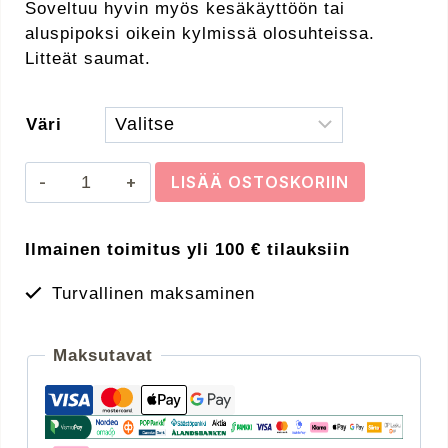
Soveltuu hyvin myös kesäkäyttöön tai
aluspipoksi oikein kylmissä olosuhteissa.
Litteät saumat.
Väri
Buff
LISÄÄ OSTOSKORIIN
light
weight
Ilmainen toimitus yli 100 € tilauksiin
kevyt
merinovillapipo
Turvallinen maksaminen
määrä
Maksutavat