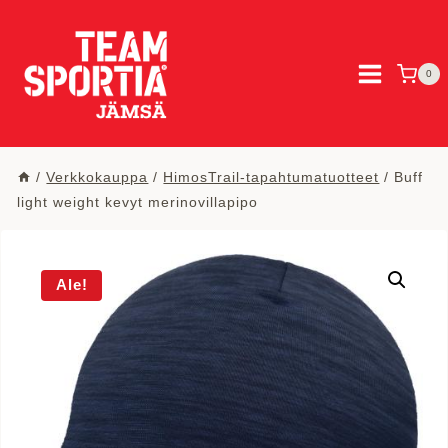
Siirry
sisältöön
0
/
Verkkokauppa
/
HimosTrail-tapahtumatuotteet
/
Buff
light weight kevyt merinovillapipo
Ale!