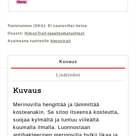
Tuotetunnus (SKU):
Ei saatavilla/-tietoa
Osasto:
HimosTrail-tapahtumatuotteet
Avainsana tuotteelle
himostrail
Kuvaus
Lisätiedot
Kuvaus
Merinovilla hengittää ja lämmittää
kosteanakin. Se sitoo itseensä kosteutta,
suojaa kylmältä ja tuntuu viileältä
kuumalla ilmalla. Luonnostaan
antibakteerinen merinovilla hylkii likaa ja