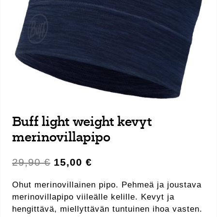
Buff light weight kevyt
merinovillapipo
Alkuperäinen
Nykyinen
29,90
€
15,00
€
hinta
hinta
oli:
on:
Ohut merinovillainen pipo. Pehmeä ja joustava
29,90 €.
15,00 €.
merinovillapipo viileälle kelille. Kevyt ja
hengittävä, miellyttävän tuntuinen ihoa vasten.