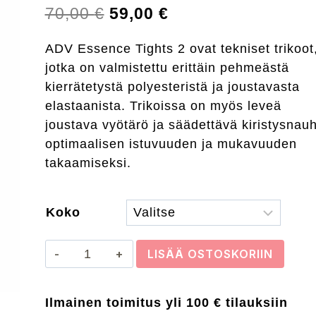
Alkuperäinen
Nykyinen
70,00
€
59,00
€
hinta
hinta
ADV Essence Tights 2 ovat tekniset trikoot
oli:
on:
jotka on valmistettu erittäin pehmeästä
70,00 €.
59,00 €.
kierrätetystä polyesteristä ja joustavasta
elastaanista. Trikoissa on myös leveä
joustava vyötärö ja säädettävä kiristysnau
optimaalisen istuvuuden ja mukavuuden
takaamiseksi.
Koko
Craft
LISÄÄ OSTOSKORIIN
ADV
Essence
Ilmainen toimitus yli 100 € tilauksiin
Tights