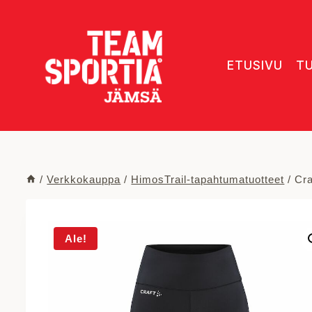
Siirry
sisältöön
ETUSIVU
T
/
Verkkokauppa
/
HimosTrail-tapahtumatuotteet
/
Cra
Ale!