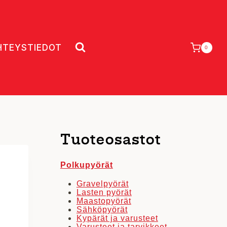
HTEYSTIEDOT
0
Tuoteosastot
Polkupyörät
Gravelpyörät
Lasten pyörät
Maastopyörät
Sähköpyörät
Kypärät ja varusteet
Varusteet ja tarvikkeet