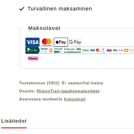
naisten
Turvallinen maksaminen
määrä
Maksutavat
Tuotetunnus (SKU):
Ei saatavilla/-tietoa
Osasto:
HimosTrail-tapahtumatuotteet
Avainsana tuotteelle
himostrail
Lisätiedot