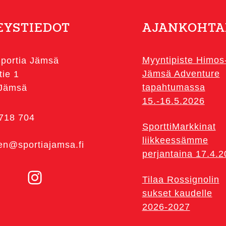
EYSTIEDOT
AJANKOHTA
Myyntipiste Himos
portia Jämsä
Jämsä Adventure
tie 1
tapahtumassa
 Jämsä
15.-16.5.2026
 718 704
SporttiMarkkinat
liikkeessämme
en@sportiajamsa.fi
perjantaina 17.4.
Instagram
Tilaa Rossignolin
sukset kaudelle
2026-2027