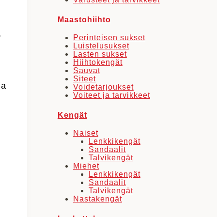
Maastohiihto
,
Perinteisen sukset
Luistelusukset
Lasten sukset
Hiihtokengät
Sauvat
Siteet
ha
Voidetarjoukset
Voiteet ja tarvikkeet
Kengät
Naiset
Lenkkikengät
Sandaalit
Talvikengät
Miehet
Lenkkikengät
Sandaalit
Talvikengät
Nastakengät