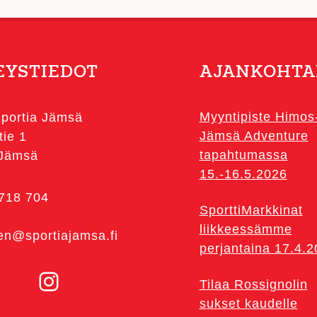
Voit
tehdä
valinnat
EYSTIEDOT
AJANKOHTA
tuotteen
sivulla.
Myyntipiste Himos
portia Jämsä
Jämsä Adventure
tie 1
tapahtumassa
 Jämsä
15.-16.5.2026
 718 704
SporttiMarkkinat
liikkeessämme
en@sportiajamsa.fi
perjantaina 17.4.
Instagram
Tilaa Rossignolin
sukset kaudelle