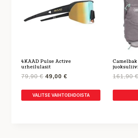
4KAAD Pulse Active
Camelbak 
urheilulasit
juoksuliiv
Alkuperäinen
Nykyinen
79,90
€
49,00
€
161,90
hinta
hinta
oli:
on:
VALITSE VAIHTOEHDOISTA
79,90 €.
49,00 €.
Tällä
tuotteella
on
useampi
muunnelma.