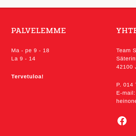
Voit
tehdä
valinnat
PALVELEMME
YHT
tuotteen
sivulla.
Ma - pe 9 - 18
Team S
La 9 - 14
Säterin
42100
Tervetuloa!
P. 014
E-mail:
heinon
Facebook