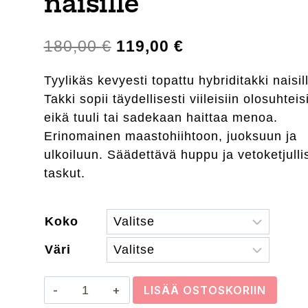
naisille
Alkuperäinen
Nykyinen
180,00
€
119,00
€
hinta
hinta
Tyylikäs kevyesti topattu hybriditakki naisil
oli:
on:
Takki sopii täydellisesti viileisiin olosuhteis
180,00 €.
119,00 €.
eikä tuuli tai sadekaan haittaa menoa.
Erinomainen maastohiihtoon, juoksuun ja
ulkoiluun. Säädettävä huppu ja vetoketjulli
taskut.
Koko
Väri
Craft
LISÄÄ OSTOSKORIIN
ADV