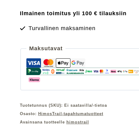
Pursuit
Ilmainen toimitus yli 100 € tilauksiin
Thermal
jacket
Turvallinen maksaminen
naisille
määrä
Maksutavat
Tuotetunnus (SKU):
Ei saatavilla/-tietoa
Osasto:
HimosTrail-tapahtumatuotteet
Avainsana tuotteelle
himostrail