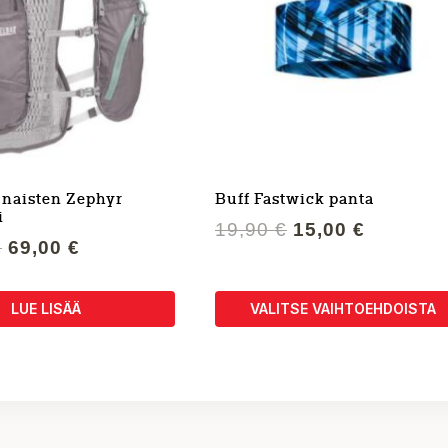
naisten Zephyr
Buff Fastwick panta
i
Alkuperäinen
Nykyine
19,90
€
15,00
€
Alkuperäinen
Nykyinen
€
69,00
€
hinta
hinta
hinta
hinta
oli:
on:
oli:
on:
19,90 €.
15,00 €.
LUE LISÄÄ
VALITSE VAIHTOEHDOISTA
161,90 €.
69,00 €.
Tällä
tuotteella
on
useampi
muunnelma.