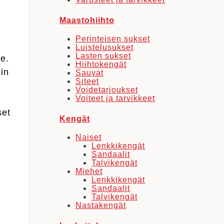
Maastohiihto
Perinteisen sukset
Luistelusukset
Lasten sukset
le.
Hiihtokengät
iin
Sauvat
Siteet
Voidetarjoukset
Voiteet ja tarvikkeet
set
Kengät
Naiset
Lenkkikengät
Sandaalit
Talvikengät
Miehet
Lenkkikengät
Sandaalit
Talvikengät
Nastakengät