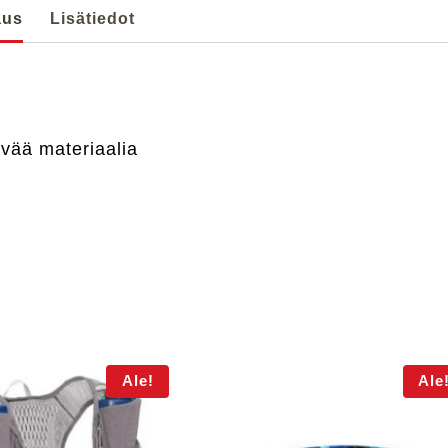
aus
Lisätiedot
ivää materiaalia
Ale!
Ale