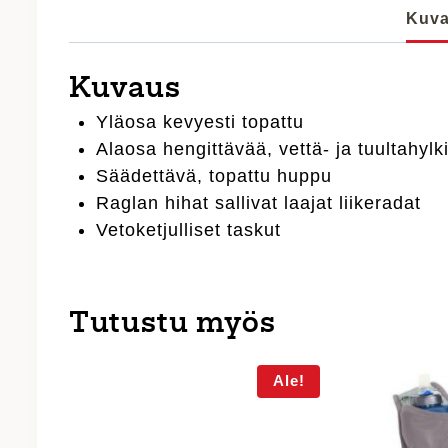
Kuv
Kuvaus
Yläosa kevyesti topattu
Alaosa hengittävää, vettä- ja tuultahylk
Säädettävä, topattu huppu
Raglan hihat sallivat laajat liikeradat
Vetoketjulliset taskut
Tutustu myös
Ale!