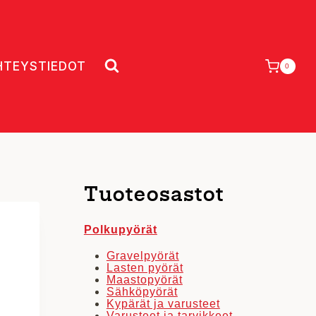
HTEYSTIEDOT
0
Tuoteosastot
Polkupyörät
Gravelpyörät
Lasten pyörät
Maastopyörät
Sähköpyörät
Kypärät ja varusteet
Varusteet ja tarvikkeet