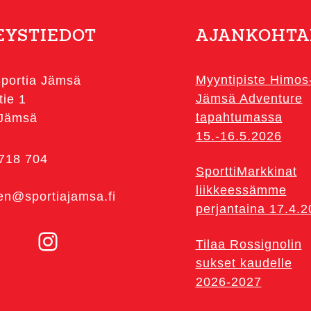
tehdä
valinnat
EYSTIEDOT
AJANKOHTA
tuotteen
sivulla.
Myyntipiste Himos
portia Jämsä
Jämsä Adventure
tie 1
tapahtumassa
 Jämsä
15.-16.5.2026
 718 704
SporttiMarkkinat
liikkeessämme
en@sportiajamsa.fi
perjantaina 17.4.
Instagram
Tilaa Rossignolin
sukset kaudelle
2026-2027