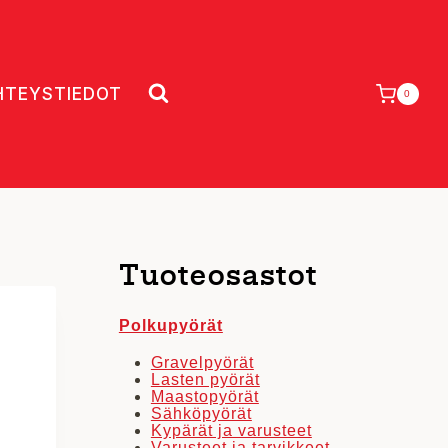
HTEYSTIEDOT
0
Tuoteosastot
Polkupyörät
Gravelpyörät
Lasten pyörät
Maastopyörät
Sähköpyörät
Kypärät ja varusteet
Varusteet ja tarvikkeet