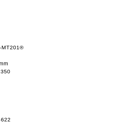
BR-MT201®
0mm
x350
-622