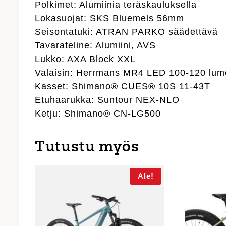
Polkimet: Alumiinia teräskauluksella
Lokasuojat: SKS Bluemels 56mm
Seisontatuki: ATRAN PARKO säädettävä
Tavarateline: Alumiini, AVS
Lukko: AXA Block XXL
Valaisin: Herrmans MR4 LED 100-120 lum
Kasset: Shimano® CUES® 10S 11-43T
Etuhaarukka: Suntour NEX-NLO
Ketju: Shimano® CN-LG500
Tutustu myös
Ale!