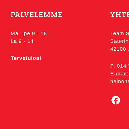
tehdä
tehdä
valinnat
valinnat
PALVELEMME
YHT
tuotteen
tuotteen
sivulla.
sivulla.
Ma - pe 9 - 18
Team S
La 9 - 14
Säterin
42100
Tervetuloa!
P. 014
E-mail:
heinon
Facebook