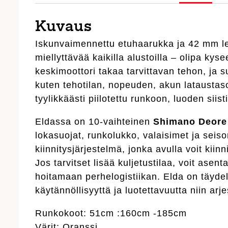
Kuvaus
Iskunvaimennettu etuhaarukka ja 42 mm l
miellyttävää kaikilla alustoilla – olipa kyse
keskimoottori takaa tarvittavan tehon, ja s
kuten tehotilan, nopeuden, akun lataustaso
tyylikkäästi piilotettu runkoon, luoden siist
Eldassa on 10-vaihteinen
Shimano Deore
lokasuojat, runkolukko, valaisimet ja seis
kiinnitysjärjestelmä, jonka avulla voit kiin
Jos tarvitset lisää kuljetustilaa, voit asen
hoitamaan perhelogistiikan. Elda on täydel
käytännöllisyyttä ja luotettavuutta niin arj
Runkokoot: 51cm :160cm -185cm
Värit: Oranssi