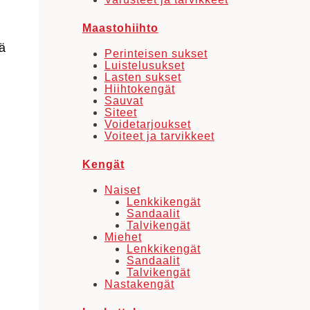
Maastohiihto
ä
Perinteisen sukset
Luistelusukset
Lasten sukset
Hiihtokengät
Sauvat
Siteet
Voidetarjoukset
Voiteet ja tarvikkeet
Kengät
Naiset
Lenkkikengät
Sandaalit
Talvikengät
Miehet
Lenkkikengät
Sandaalit
Talvikengät
Nastakengät