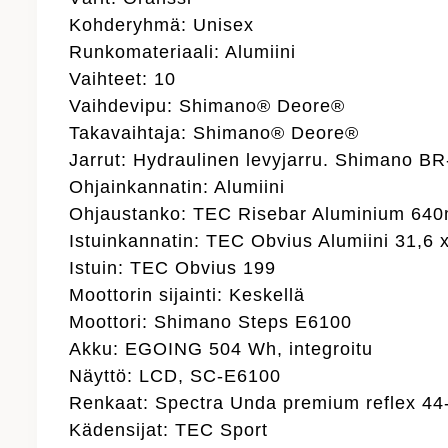
Kohderyhmä: Unisex
Runkomateriaali: Alumiini
Vaihteet: 10
Vaihdevipu: Shimano® Deore®
Takavaihtaja: Shimano® Deore®
Jarrut: Hydraulinen levyjarru. Shimano 
Ohjainkannatin: Alumiini
Ohjaustanko: TEC Risebar Aluminium 64
Istuinkannatin: TEC Obvius Alumiini 31,6 
Istuin: TEC Obvius 199
Moottorin sijainti: Keskellä
Moottori: Shimano Steps E6100
Akku: EGOING 504 Wh, integroitu
Näyttö: LCD, SC-E6100
Renkaat: Spectra Unda premium reflex 44
Kädensijat: TEC Sport