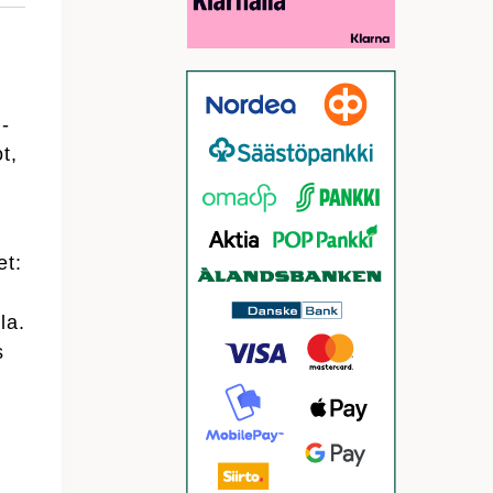
-
t,
et:
la.
s