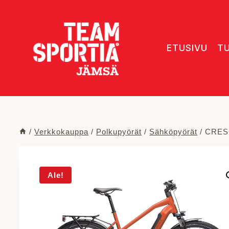
Siirry
sisältöön
ETUSIVU
T
/
Verkkokauppa
/
Polkupyörät
/
Sähköpyörät
/
CRES
Ale!