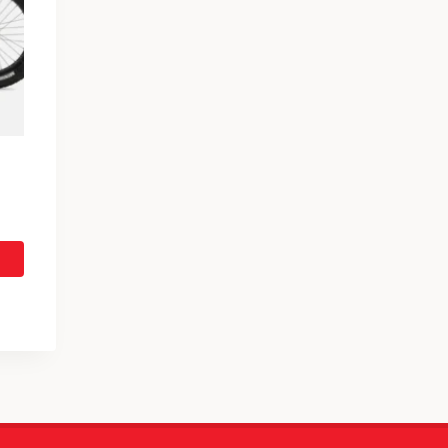
yinen
ta
0,00 €.