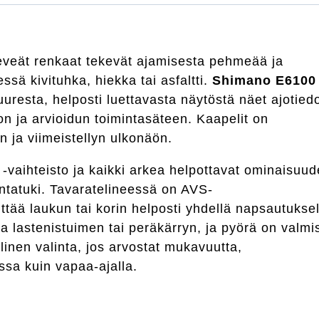
eveät renkaat tekevät ajamisesta pehmeää ja
essä kivituhka, hiekka tai asfaltti.
Shimano E6100
uuresta, helposti luettavasta näytöstä näet ajotiedo
n ja arvioidun toimintasäteen. Kaapelit on
in ja viimeistellyn ulkonäön.
-vaihteisto ja kaikki arkea helpottavat ominaisuud
ontatuki. Tavaratelineessä on AVS-
nittää laukun tai korin helposti yhdellä napsautuksel
taa lastenistuimen tai peräkärryn, ja pyörä on valmi
linen valinta, jos arvostat mukavuutta,
essa kuin vapaa-ajalla.