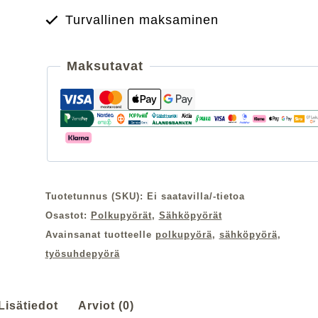
määrä
Turvallinen maksaminen
Maksutavat
Tuotetunnus (SKU):
Ei saatavilla/-tietoa
Osastot:
Polkupyörät
,
Sähköpyörät
Avainsanat tuotteelle
polkupyörä
,
sähköpyörä
,
työsuhdepyörä
Lisätiedot
Arviot (0)