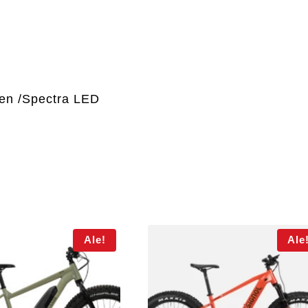
en /Spectra LED
Ale!
Ale