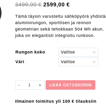
Alkuperäinen
Nykyinen
3499,00
€
2599,00
€
hinta
hinta
Tämä täysin varusteltu sähköpyörä yhdistä
oli:
on:
alumiinirungon, sporttisen ja rennon
3499,00 €.
2599,00 €.
geometrian sekä tehokkaan 504 Wh akun,
joka on elegantisti integroitu runkoon.
Rungon koko
Väri
CRESCENT
LISÄÄ OSTOSKORIIN
ELDA
20S
Ilmainen toimitus yli 100 € tilauksiin
sähköpyörä