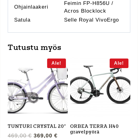
Feimin FP-H856U /
Ohjainlaakeri
Acros Blocklock
Satula
Selle Royal VivoErgo
Tutustu myös
Ale!
Ale!
TUNTURI CRYSTAL 20″
ORBEA TERRA H40
gravelpyörä
Alkuperäinen
Nykyinen
469,00
€
369,00
€