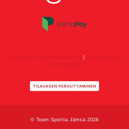
Rekisteri- ja tietosuojaseloste
|
Verkkokaupan
toimitusehdot
TILAUKSEN PERUUTTAMINEN
© Team Sportia Jämsä 2026