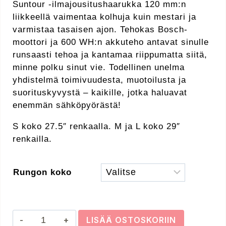
Suntour -ilmajousitushaarukka 120 mm:n
liikkeellä vaimentaa kolhuja kuin mestari ja
varmistaa tasaisen ajon. Tehokas Bosch-
moottori ja 600 WH:n akkuteho antavat sinulle
runsaasti tehoa ja kantamaa riippumatta siitä,
minne polku sinut vie. Todellinen unelma
yhdistelmä toimivuudesta, muotoilusta ja
suorituskyvystä – kaikille, jotka haluavat
enemmän sähköpyörästä!
S koko 27.5″ renkaalla. M ja L koko 29″
renkailla.
Rungon koko
GHOST
LISÄÄ OSTOSKORIIN