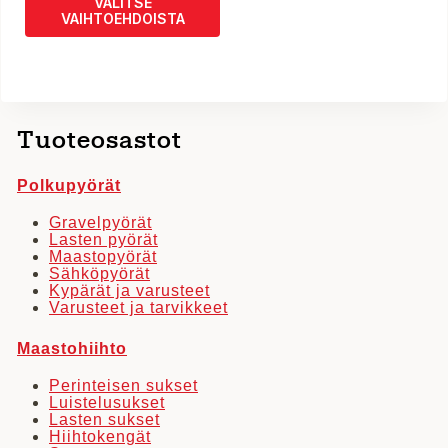
VALITSE
3499,00 €.
2890,00 €.
VAIHTOEHDOISTA
Tällä
tuotteella
on
useampi
Tuoteosastot
muunnelma.
Voit
Polkupyörät
tehdä
valinnat
Gravelpyörät
Lasten pyörät
tuotteen
Maastopyörät
sivulla.
Sähköpyörät
Kypärät ja varusteet
Varusteet ja tarvikkeet
Maastohiihto
Perinteisen sukset
Luistelusukset
Lasten sukset
Hiihtokengät