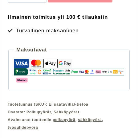
E-
TERU
Ilmainen toimitus yli 100 € tilauksiin
UNIVERSAL
HIGH
Turvallinen maksaminen
määrä
Maksutavat
Tuotetunnus (SKU):
Ei saatavilla/-tietoa
Osastot:
Polkupyörät
,
Sähköpyörät
Avainsanat tuotteelle
polkupyörä
,
sähköpyörä
,
työsuhdepyörä