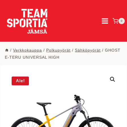
Siirry
sisältöön
0
/
Verkkokauppa
/
Polkupyörät
/
Sähköpyörät
/
GHOST
E-TERU UNIVERSAL HIGH
Ale!