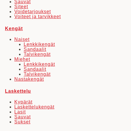
Sauvat
Siteet
Voidetarjoukset
Voiteet ja tarvikkeet
Kengät
Naiset
Lenkkikengät
Sandaalit
Talvikengät
Miehet
Lenkkikengät
Sandaalit
Talvikengät
Nastakengät
Laskettelu
Kypärät
Laskettelukengät
Lasit
Sauvat
Sukset