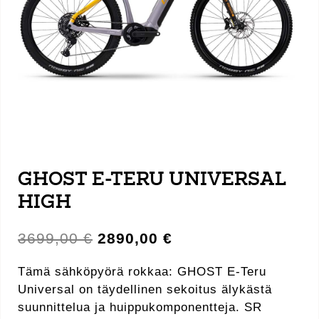
GHOST E-TERU UNIVERSAL
HIGH
Alkuperäinen
Nykyinen
3699,00
€
2890,00
€
hinta
hinta
oli:
on:
Tämä sähköpyörä rokkaa: GHOST E-Teru
3699,00 €.
2890,00 €.
Universal on täydellinen sekoitus älykästä
suunnittelua ja huippukomponentteja. SR