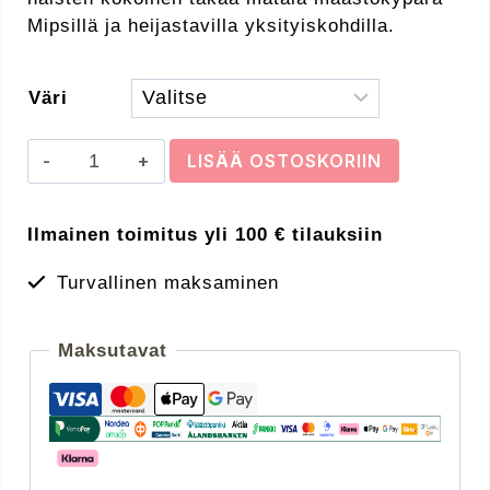
Mipsillä ja heijastavilla yksityiskohdilla.
Väri
GIRO
LISÄÄ OSTOSKORIIN
TREMOR
MIPS
Ilmainen toimitus yli 100 € tilauksiin
UY
50-
Turvallinen maksaminen
57cm
määrä
Maksutavat