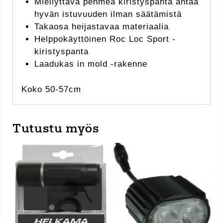
Miellyttävä pehmeä kiristyspanta antaa
hyvän istuvuuden ilman säätämistä
Takaosa heijastavaa materiaalia
Helppokäyttöinen Roc Loc Sport -
kiristyspanta
Laadukas in mold -rakenne
Koko 50-57cm
Tutustu myös