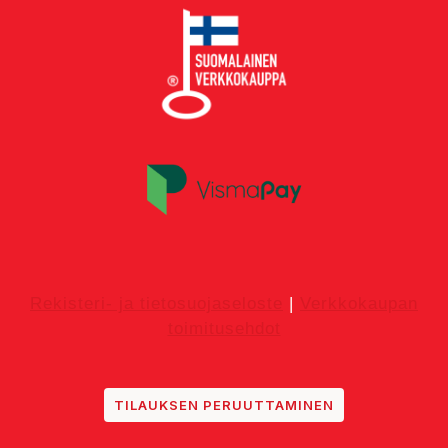
Rekisteri- ja tietosuojaseloste
|
Verkkokaupan
toimitusehdot
TILAUKSEN PERUUTTAMINEN