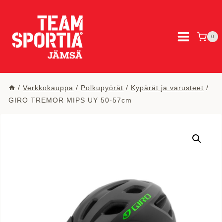
Siirry
sisältöön
0
/
Verkkokauppa
/
Polkupyörät
/
Kypärät ja varusteet
/
GIRO TREMOR MIPS UY 50-57cm