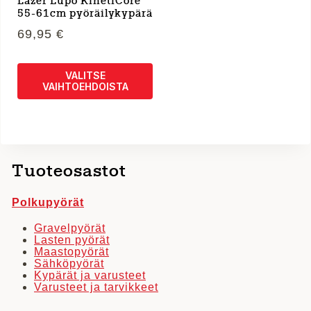
Lazer Lupo KinetiCore
55-61cm pyöräilykypärä
69,95
€
VALITSE
VAIHTOEHDOISTA
Tällä
tuotteella
on
useampi
Tuoteosastot
muunnelma.
Voit
Polkupyörät
tehdä
valinnat
Gravelpyörät
Lasten pyörät
tuotteen
Maastopyörät
sivulla.
Sähköpyörät
Kypärät ja varusteet
Varusteet ja tarvikkeet