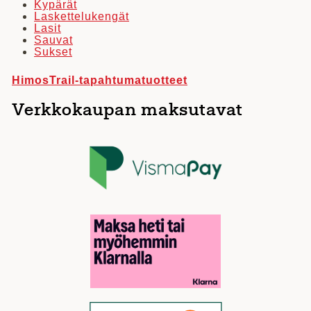
Kypärät
Laskettelukengät
Lasit
Sauvat
Sukset
HimosTrail-tapahtumatuotteet
Verkkokaupan maksutavat