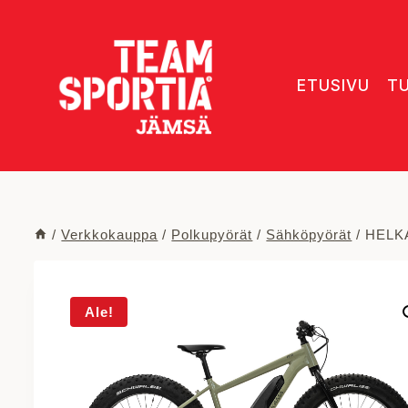
Siirry
sisältöön
ETUSIVU
T
/
Verkkokauppa
/
Polkupyörät
/
Sähköpyörät
/
HELK
Ale!