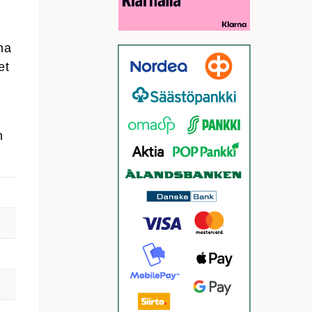
ama
et
n