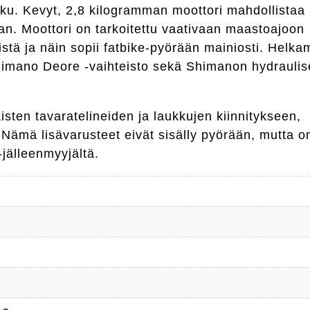
kku. Kevyt, 2,8 kilogramman moottori mahdollistaa
n. Moottori on tarkoitettu vaativaan maastoajoon
ivistä ja näin sopii fatbike-pyörään mainiosti. Helk
imano Deore -vaihteisto sekä Shimanon hydraulis
sten tavaratelineiden ja laukkujen kiinnitykseen,
. Nämä lisävarusteet eivät sisälly pyörään, mutta o
jälleenmyyjältä.