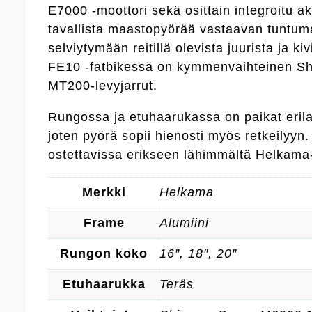
E7000 -moottori sekä osittain integroitu a
tavallista maastopyörää vastaavan tuntuma
selviytymään reitillä olevista juurista ja k
FE10 -fatbikessä on kymmenvaihteinen Sh
MT200-levyjarrut.
Rungossa ja etuhaarukassa on paikat erilai
joten pyörä sopii hienosti myös retkeilyyn
ostettavissa erikseen lähimmältä Helkama-
Merkki
Helkama
Frame
Alumiini
Rungon koko
16″, 18″, 20″
Etuhaarukka
Teräs