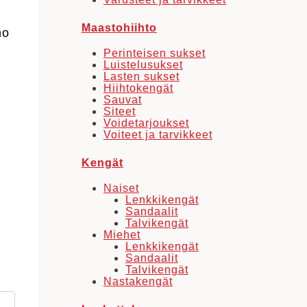
Maastohiihto
no
Perinteisen sukset
Luistelusukset
Lasten sukset
Hiihtokengät
Sauvat
Siteet
Voidetarjoukset
Voiteet ja tarvikkeet
Kengät
Naiset
Lenkkikengät
Sandaalit
Talvikengät
Miehet
Lenkkikengät
Sandaalit
Talvikengät
Nastakengät