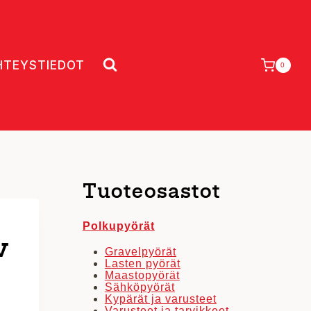
HTEYSTIEDOT
0
Tuoteosastot
Polkupyörät
v
Gravelpyörät
Lasten pyörät
Maastopyörät
Sähköpyörät
Kypärät ja varusteet
Varusteet ja tarvikkeet