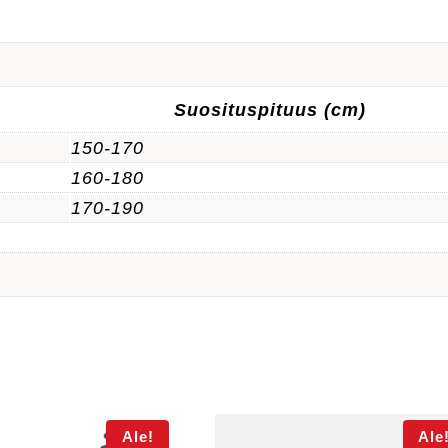
Suosituspituus
(cm)
150-170
160-180
170-190
Ale!
Ale