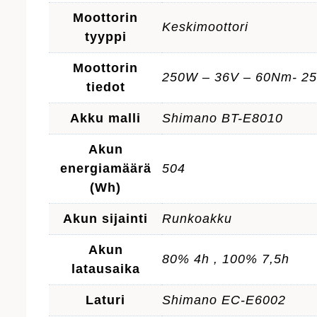
Moottorin
Keskimoottori
tyyppi
Moottorin
250W – 36V – 60Nm- 2
tiedot
Akku malli
Shimano BT-E8010
Akun
energiamäärä
504
(Wh)
Akun sijainti
Runkoakku
Akun
80% 4h , 100% 7,5h
latausaika
Laturi
Shimano EC-E6002