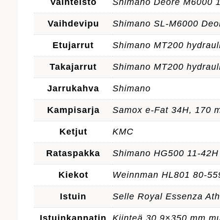
Vaihteisto
Shimano Deore M6000 
Vaihdevipu
Shimano SL-M6000 Deo
Etujarrut
Shimano MT200 hydrauli
Takajarrut
Shimano MT200 hydrauli
Jarrukahva
Shimano
Kampisarja
Samox e-Fat 34H, 170 
Ketjut
KMC
Rataspakka
Shimano HG500 11-42H
Kiekot
Weinnman HL801 80-55
Istuin
Selle Royal Essenza Ath
Istuinkannatin
Kiinteä 30,9×350 mm m