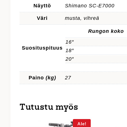
Näyttö
Shimano SC-E7000
Väri
musta, vihreä
Rungon koko
16″
Suosituspituus
18″
20″
Paino
(kg)
27
Tutustu myös
Ale!