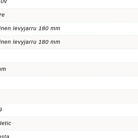
10v
re
nen levyjarru 180 mm
nen levyjarru 180 mm
mm
9
letic
usta