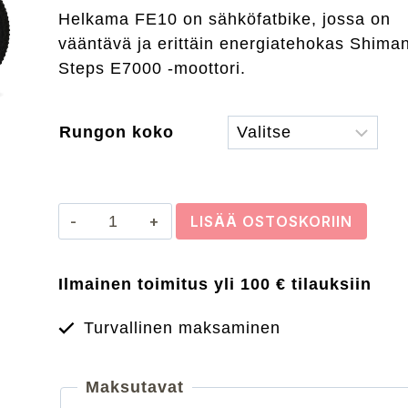
Helkama FE10 on sähköfatbike, jossa on
oli:
on:
vääntävä ja erittäin energiatehokas Shima
3299,00 €.
2690,00 €.
Steps E7000 -moottori.
Rungon koko
HELKAMA
LISÄÄ OSTOSKORIIN
FE10
10v
Ilmainen toimitus yli 100 € tilauksiin
määrä
Turvallinen maksaminen
Maksutavat