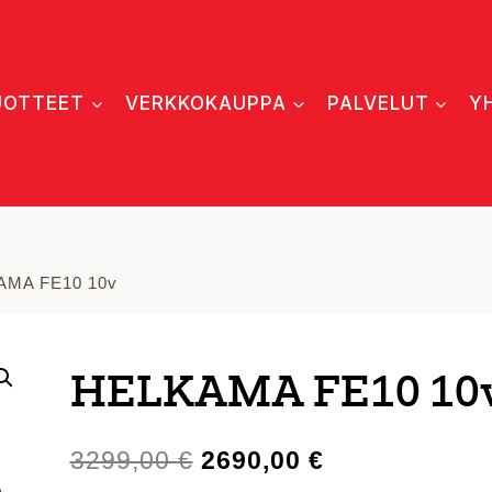
UOTTEET
VERKKOKAUPPA
PALVELUT
Y
AMA FE10 10v
HELKAMA FE10 10
Alkuperäinen
Nykyinen
3299,00
€
2690,00
€
hinta
hinta