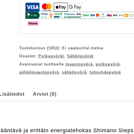
Tuotetunnus (SKU):
Ei saatavilla/-tietoa
Osastot:
Polkupyörät
,
Sähköpyörät
Avainsanat tuotteelle
maastopyörä
,
polkupyörä
,
sähkömaastopyörä
,
sähköpyörä
,
työsuhdepyörä
Lisätiedot
Arviot (0)
ääntävä ja erittäin energiatehokas Shimano Steps