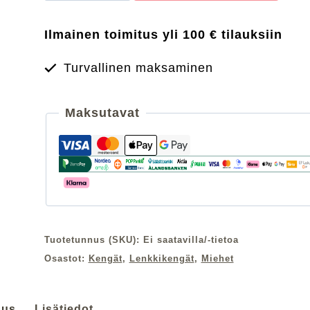
Balance
Fresh
Ilmainen toimitus yli 100 € tilauksiin
Foam
680
Turvallinen maksaminen
wide
miesten
juoksukengät
Maksutavat
määrä
Tuotetunnus (SKU):
Ei saatavilla/-tietoa
Osastot:
Kengät
,
Lenkkikengät
,
Miehet
aus
Lisätiedot