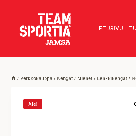
Siirry
sisältöön
ETUSIVU
T
/
Verkkokauppa
/
Kengät
/
Miehet
/
Lenkkikengät
/
N
Ale!