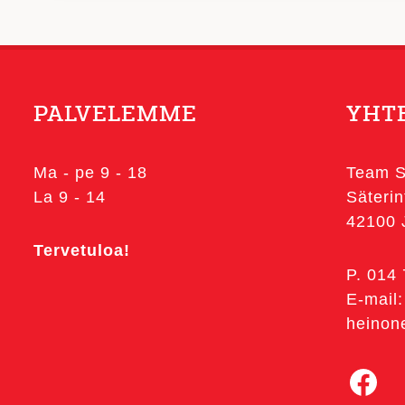
muunnelma.
muunnel
Voit
Voit
tehdä
tehdä
valinnat
valinnat
PALVELEMME
YHT
tuotteen
tuotteen
sivulla.
sivulla.
Ma - pe 9 - 18
Team S
La 9 - 14
Säterin
42100
Tervetuloa!
P. 014
E-mail:
heinon
Facebook