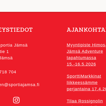
ma.
muunnelma.
Voit
tehdä
valinnat
EYSTIEDOT
AJANKOHTA
tuotteen
sivulla.
Myyntipiste Himos
portia Jämsä
Jämsä Adventure
tie 1
tapahtumassa
 Jämsä
15.-16.5.2026
 718 704
SporttiMarkkinat
liikkeessämme
en@sportiajamsa.fi
perjantaina 17.4.
Instagram
Tilaa Rossignolin