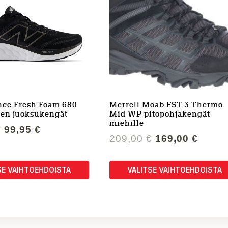
ce Fresh Foam 680
Merrell Moab FST 3 Thermo
ten juoksukengät
Mid WP pitopohjakengät
miehille
Alkuperäinen
Nykyinen
€
99,95
€
Alkuperäinen
Nykyi
209,00
€
169,00
€
hinta
hinta
hinta
hinta
oli:
on:
oli:
on:
120,00 €.
99,95 €.
SE VAIHTOEHDOISTA
VALITSE VAIHTOEHDOISTA
209,00 €.
169,00
Tällä
a
tuotteella
on
useampi