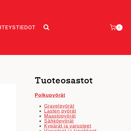
HTEYSTIEDOT
0
Tuoteosastot
Polkupyörät
Gravelpyörät
Lasten pyörät
Maastopyörät
Sähköpyörät
Kypärät ja varusteet
Varusteet ja tarvikkeet