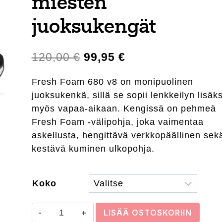
miesten
juoksukengät
Alkuperäinen
Nykyinen
120,00
€
99,95
€
hinta
hinta
Fresh Foam 680 v8 on monipuolinen
oli:
on:
juoksukenkä, sillä se sopii lenkkeilyn lisäks
120,00 €.
99,95 €.
myös vapaa-aikaan. Kengissä on pehmeä
Fresh Foam -välipohja, joka vaimentaa
askellusta, hengittävä verkkopäällinen sek
kestävä kuminen ulkopohja.
Koko
New
LISÄÄ OSTOSKORIIN