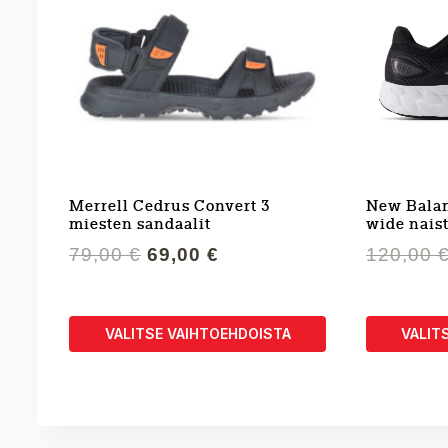
Merrell Cedrus Convert 3
New Balan
miesten sandaalit
wide nais
Alkuperäinen
Nykyinen
79,00
€
69,00
€
120,00
hinta
hinta
oli:
on:
79,00 €.
69,00 €.
VALITSE VAIHTOEHDOISTA
VALIT
Tällä
Tällä
tuotteella
tuotteell
on
on
useampi
useampi