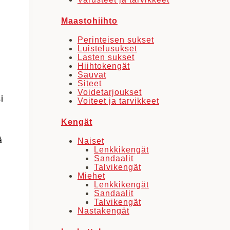
Maastohiihto
Perinteisen sukset
Luistelusukset
Lasten sukset
Hiihtokengät
Sauvat
Siteet
Voidetarjoukset
i
Voiteet ja tarvikkeet
Kengät
ä
Naiset
Lenkkikengät
Sandaalit
Talvikengät
Miehet
Lenkkikengät
Sandaalit
Talvikengät
Nastakengät