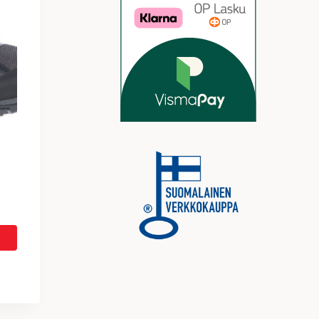
nen
 €.