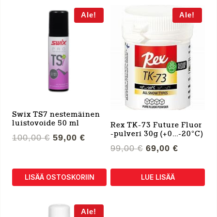
Ale!
Ale!
Swix TS7 nestemäinen
luistovoide 50 ml
Rex TK-73 Future Fluor
-pulveri 30g (+0…-20°C)
Alkuperäinen
Nykyinen
100,00
€
59,00
€
Alkuperäinen
Nykyine
hinta
hinta
99,00
€
69,00
€
hinta
hinta
oli:
on:
oli:
on:
100,00 €.
59,00 €.
LISÄÄ OSTOSKORIIN
LUE LISÄÄ
99,00 €.
69,00 €.
Ale!