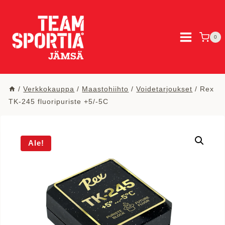
Siirry
sisältöön
0
/
Verkkokauppa
/
Maastohiihto
/
Voidetarjoukset
/
Rex
TK-245 fluoripuriste +5/-5C
Ale!