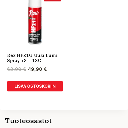
Rex HF21G Uusi Lumi
Spray +2…-12C
Alkuperäinen
Nykyinen
62,90
€
49,90
€
hinta
hinta
oli:
on:
LISÄÄ OSTOSKORIIN
62,90 €.
49,90 €.
Tuoteosastot