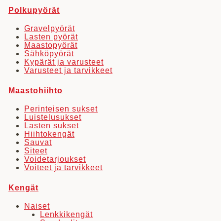
Polkupyörät
Gravelpyörät
Lasten pyörät
Maastopyörät
Sähköpyörät
Kypärät ja varusteet
Varusteet ja tarvikkeet
Maastohiihto
Perinteisen sukset
Luistelusukset
Lasten sukset
Hiihtokengät
Sauvat
Siteet
Voidetarjoukset
Voiteet ja tarvikkeet
Kengät
Naiset
Lenkkikengät