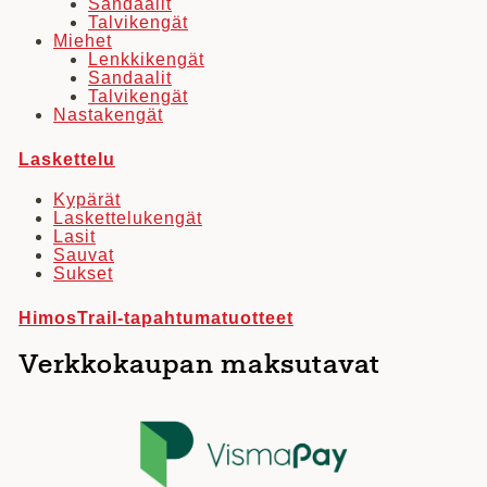
Sandaalit
Talvikengät
Miehet
Lenkkikengät
Sandaalit
Talvikengät
Nastakengät
Laskettelu
Kypärät
Laskettelukengät
Lasit
Sauvat
Sukset
HimosTrail-tapahtumatuotteet
Verkkokaupan maksutavat