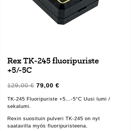
Rex TK-245 fluoripuriste
+5/-5C
Alkuperäinen
Nykyinen
129,00
€
79,00
€
hinta
hinta
oli:
on:
TK-245 Fluoripuriste +5…-5°C Uusi lumi /
129,00 €.
79,00 €.
sekalumi.
Rexin suosituin pulveri TK-245 on nyt
saatavilla myös fluoripuristeena.