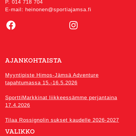
P. 014 718 704
E-mail: heinonen@sportiajamsa.fi
Facebook
Instagram
AJANKOHTAISTA
Myyntipiste Himos-Jämsä Adventure
tapahtumassa 15.-16.5.2026
SporttiMarkkinat liikkeessämme perjantaina
17.4.2026
Tilaa Rossignolin sukset kaudelle 2026-2027
VALIKKO