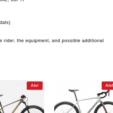
dals)
e rider, the equipment, and possible additional
Ale!
Ale