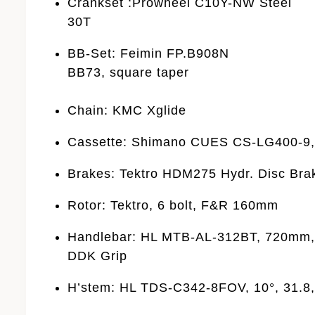
Crankset :Prowheel C10Y-NW Steel
30T
BB-Set: Feimin FP.B908N
BB73, square taper
Chain: KMC Xglide
Cassette: Shimano CUES CS-LG400-9,
Brakes: Tektro HDM275 Hydr. Disc Bra
Rotor: Tektro, 6 bolt, F&R 160mm
Handlebar: HL MTB-AL-312BT, 720mm, 
DDK Grip
H’stem: HL TDS-C342-8FOV, 10°, 31.8,