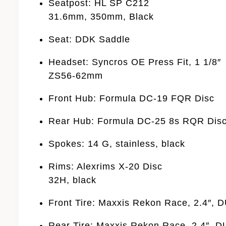
Seatpost: HL SP C212
31.6mm, 350mm, Black
Seat: DDK Saddle
Headset: Syncros OE Press Fit, 1 1/8″
ZS56-62mm
Front Hub: Formula DC-19 FQR Disc
Rear Hub: Formula DC-25 8s RQR Dis
Spokes: 14 G, stainless, black
Rims: Alexrims X-20 Disc
32H, black
Front Tire: Maxxis Rekon Race, 2.4″, 
Rear Tire: Maxxis Rekon Race, 2.4″, 