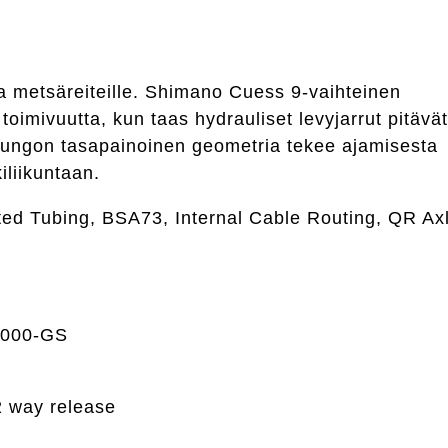
e ja metsäreiteille. Shimano Cuess 9-vaihteinen
 toimivuutta, kun taas hydrauliset levyjarrut pitävä
 Rungon tasapainoinen geometria tekee ajamisesta
iliikuntaan.
ted Tubing, BSA73, Internal Cable Routing, QR Ax
4000-GS
 way release