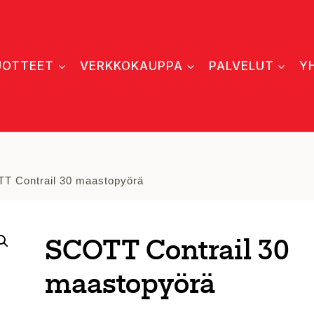
UOTTEET
VERKKOKAUPPA
PALVELUT
Y
T Contrail 30 maastopyörä
SCOTT Contrail 30
maastopyörä