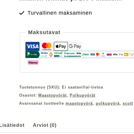
määrä
Turvallinen maksaminen
Maksutavat
Tuotetunnus (SKU):
Ei saatavilla/-tietoa
Osastot:
Maastopyörät
,
Polkupyörät
Avainsanat tuotteelle
maastopyörä
,
polkupyörä
,
scott
Lisätiedot
Arviot (0)