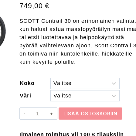
749,00
€
SCOTT Contrail 30 on erinomainen valinta
kun haluat astua maastopyöräilyn maailma
tai etsit luotettavaa ja helppokäyttöistä
pyörää vaihtelevaan ajoon. Scott Contrail 
on toimiva niin kuntolenkeille, hiekkateille
kuin kevyille poluille.
Koko
Väri
SCOTT
LISÄÄ OSTOSKORIIN
Contrail
30
Ilmainen toimitus yli 100 € tilauksiin
maastopyörä