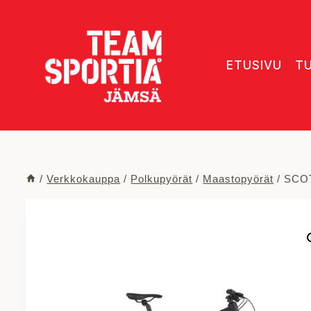
Siirry
sisältöön
ETUSIVU
T
/
Verkkokauppa
/
Polkupyörät
/
Maastopyörät
/
SCOT