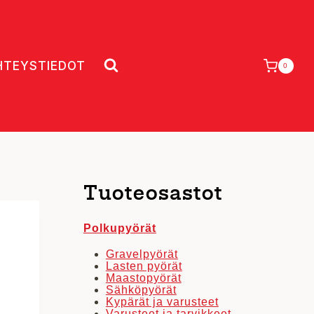
HTEYSTIEDOT
0
Tuoteosastot
Polkupyörät
Gravelpyörät
Lasten pyörät
Maastopyörät
Sähköpyörät
Kypärät ja varusteet
Varusteet ja tarvikkeet