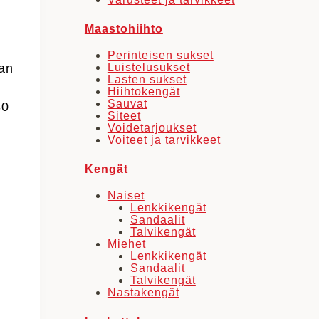
Maastohiihto
,
Perinteisen sukset
Luistelusukset
an
Lasten sukset
Hiihtokengät
Sauvat
30
Siteet
Voidetarjoukset
Voiteet ja tarvikkeet
Kengät
Naiset
Lenkkikengät
Sandaalit
Talvikengät
Miehet
Lenkkikengät
Sandaalit
Talvikengät
Nastakengät