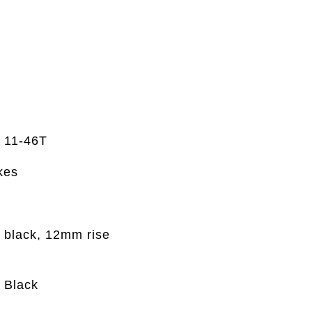
 11-46T
kes
black, 12mm rise
 Black