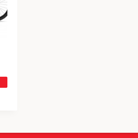
yinen
ta
9,00 €.