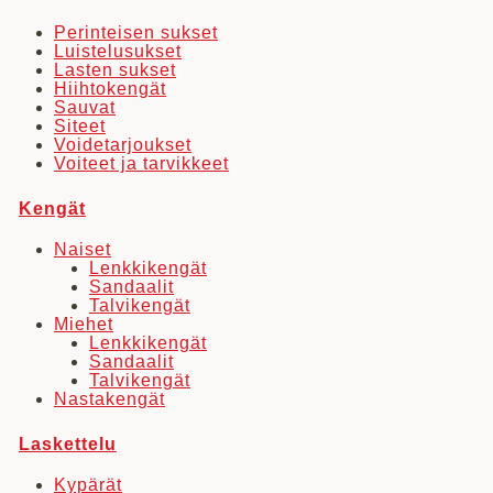
Perinteisen sukset
Luistelusukset
Lasten sukset
Hiihtokengät
Sauvat
Siteet
Voidetarjoukset
Voiteet ja tarvikkeet
Kengät
Naiset
Lenkkikengät
Sandaalit
Talvikengät
Miehet
Lenkkikengät
Sandaalit
Talvikengät
Nastakengät
Laskettelu
Kypärät