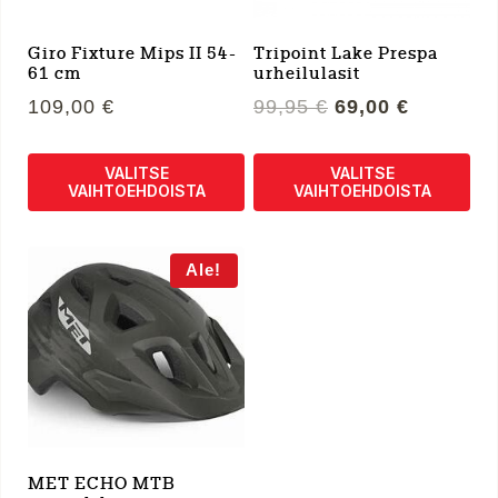
Giro Fixture Mips II 54-
Tripoint Lake Prespa
61 cm
urheilulasit
Alkuperäinen
Nykyine
109,00
€
99,95
€
69,00
€
hinta
hinta
oli:
on:
VALITSE
VALITSE
99,95 €.
69,00 €.
VAIHTOEHDOISTA
VAIHTOEHDOISTA
Tällä
Tällä
tuotteella
tuotteella
Ale!
on
on
useampi
useampi
muunnelma.
muunnelma.
Voit
Voit
tehdä
tehdä
valinnat
valinnat
tuotteen
tuotteen
sivulla.
sivulla.
MET ECHO MTB