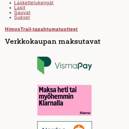
Laskettelukengät
Lasit
Sauvat
Sukset
HimosTrail-tapahtumatuotteet
Verkkokaupan maksutavat