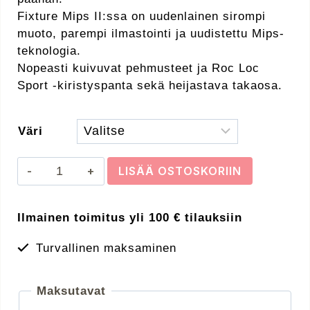
Fixture Mips II:ssa on uudenlainen sirompi
muoto, parempi ilmastointi ja uudistettu Mips-
teknologia.
Nopeasti kuivuvat pehmusteet ja Roc Loc
Sport -kiristyspanta sekä heijastava takaosa.
Väri
GIRO
LISÄÄ OSTOSKORIIN
FIXTURE
MIPS
Ilmainen toimitus yli 100 € tilauksiin
II
UA
Turvallinen maksaminen
54-
61
cm
Maksutavat
pyöräilykypärä