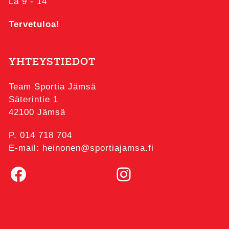
La 9 - 14
Tervetuloa!
YHTEYSTIEDOT
Team Sportia Jämsä
Säterintie 1
42100 Jämsä
P. 014 718 704
E-mail: heinonen@sportiajamsa.fi
Facebook
Instagram