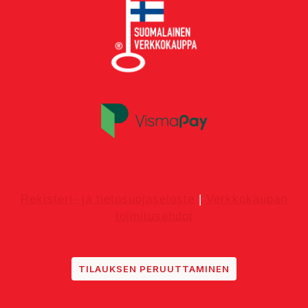
Rekisteri- ja tietosuojaseloste
|
Verkkokaupan
toimitusehdot
TILAUKSEN PERUUTTAMINEN