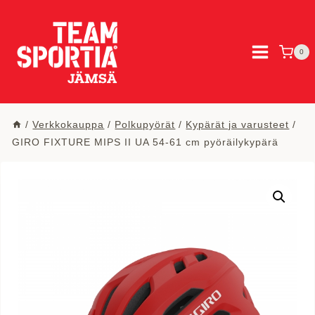
Siirry
sisältöön
0
/
Verkkokauppa
/
Polkupyörät
/
Kypärät ja varusteet
/
GIRO FIXTURE MIPS II UA 54-61 cm pyöräilykypärä