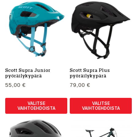
tuotteella
tuotteella
on
on
useampi
useampi
muunnelma.
muunnelma.
Voit
Voit
tehdä
tehdä
valinnat
valinnat
tuotteen
tuotteen
sivulla.
sivulla.
Scott Supra Junior
Scott Supra Plus
pyöräilykypärä
pyöräilykypärä
55,00
€
79,00
€
VALITSE
VALITSE
VAIHTOEHDOISTA
VAIHTOEHDOISTA
Tällä
Tällä
tuotteella
tuotteella
on
on