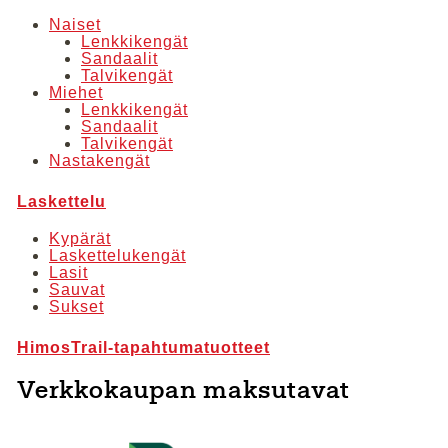
Naiset
Lenkkikengät
Sandaalit
Talvikengät
Miehet
Lenkkikengät
Sandaalit
Talvikengät
Nastakengät
Laskettelu
Kypärät
Laskettelukengät
Lasit
Sauvat
Sukset
HimosTrail-tapahtumatuotteet
Verkkokaupan maksutavat