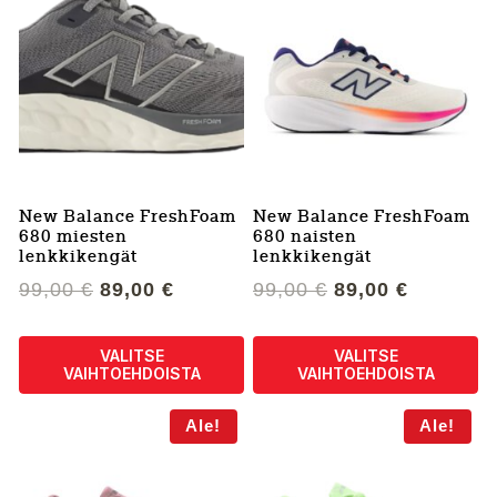
on
on
useampi
useampi
muunnelma.
muunnelma.
Voit
Voit
tehdä
tehdä
valinnat
valinnat
tuotteen
tuotteen
sivulla.
sivulla.
New Balance FreshFoam
New Balance FreshFoam
680 miesten
680 naisten
lenkkikengät
lenkkikengät
Alkuperäinen
Nykyinen
Alkuperäinen
Nykyine
99,00
€
89,00
€
99,00
€
89,00
€
hinta
hinta
hinta
hinta
oli:
on:
oli:
on:
VALITSE
VALITSE
99,00 €.
89,00 €.
99,00 €.
89,00 €.
VAIHTOEHDOISTA
VAIHTOEHDOISTA
Tällä
Tällä
Ale!
Ale!
tuotteella
tuotteella
on
on
useampi
useampi