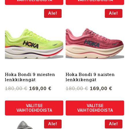
Tällä
Tällä
Ale!
Ale!
tuotteella
tuotteella
on
on
useampi
useampi
muunnelma.
muunnelma.
Voit
Voit
tehdä
tehdä
valinnat
valinnat
tuotteen
tuotteen
sivulla.
sivulla.
Hoka Bondi 9 miesten
Hoka Bondi 9 naisten
lenkkikengät
lenkkikengät
Alkuperäinen
Nykyinen
Alkuperäinen
Nykyi
180,00
€
169,00
€
180,00
€
169,00
€
hinta
hinta
hinta
hinta
oli:
on:
oli:
on:
VALITSE
VALITSE
180,00 €.
169,00 €.
180,00 €.
169,00
VAIHTOEHDOISTA
VAIHTOEHDOISTA
Tällä
Tällä
Ale!
Ale!
tuotteella
tuotteella