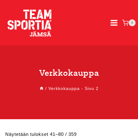
Siirry
sisältöön
0
Verkkokauppa
/
Verkkokauppa
- Sivu 2
Sorted
Näytetään tulokset 41–80 / 359