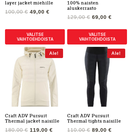
layer jacket miehille
100% naisten
aluskerrasto
Alkuperäinen
Nykyinen
100,00
€
49,00
€
Alkuperäinen
Nykyin
129,00
€
69,00
€
hinta
hinta
hinta
hinta
oli:
on:
oli:
on:
100,00 €.
49,00 €.
VALITSE
VALITSE
129,00 €.
69,00 €
VAIHTOEHDOISTA
VAIHTOEHDOISTA
Tällä
Tällä
Ale!
Ale!
tuotteella
tuotteella
on
on
useampi
useampi
muunnelma.
muunnelma.
Voit
Voit
tehdä
tehdä
valinnat
valinnat
tuotteen
tuotteen
sivulla.
sivulla.
Craft ADV Pursuit
Craft ADV Pursuit
Thermal jacket naisille
Thermal tights naisille
Alkuperäinen
Nykyinen
Alkuperäinen
Nykyin
180,00
€
119,00
€
110,00
€
89,00
€