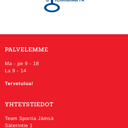
PALVELEMME
Ma - pe 9 - 18
La 9 - 14
Tervetuloa!
YHTEYSTIEDOT
Team Sportia Jämsä
Säterintie 1