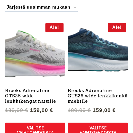
by
latest
Ale!
Ale!
Brooks Adrenaline
Brooks Adrenaline
GTS25 wide
GTS25 wide lenkkikenkä
lenkkikengät naisille
miehille
Alkuperäinen
Nykyinen
Alkuperäinen
Nykyi
180,00
€
159,00
€
180,00
€
159,00
€
hinta
hinta
hinta
hinta
oli:
on:
oli:
on:
VALITSE
VALITSE
180,00 €.
159,00 €.
180,00 €.
159,00
VAIHTOEHDOISTA
VAIHTOEHDOISTA