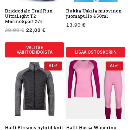
tuotteen
tuotteen
sivulla.
sivulla.
Bridgedale TrailRun
Rukka Uskila muovinen
UltraLight T2
juomapullo 450ml
MerinoSport 3/4
13,90
€
Alkuperäinen
Nykyinen
29,90
€
22,00
€
hinta
hinta
oli:
on:
VALITSE
29,90 €.
22,00 €.
VAIHTOEHDOISTA
LISÄÄ OSTOSKORIIN
Tällä
Ale!
Ale!
tuotteella
on
useampi
muunnelma.
Voit
tehdä
valinnat
tuotteen
sivulla.
Halti Streams hybrid knit
Halti Hossa W merino