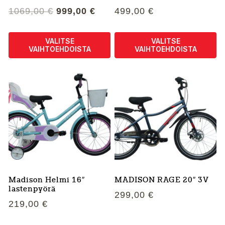
Alkuperäinen
Nykyinen
1069,00
€
999,00
€
499,00
€
hinta
hinta
oli:
on:
VALITSE
VALITSE
1069,00 €.
999,00 €.
VAIHTOEHDOISTA
VAIHTOEHDOISTA
Tällä
Tällä
tuotteella
tuotteella
on
on
useampi
useampi
muunnelma.
muunnelma.
Voit
Voit
tehdä
tehdä
valinnat
valinnat
tuotteen
tuotteen
sivulla.
sivulla.
Madison Helmi 16″
MADISON RAGE 20″ 3V
lastenpyörä
299,00
€
219,00
€