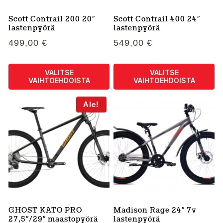
tuotteen
tuotteen
sivulla.
sivulla.
Scott Contrail 200 20″
Scott Contrail 400 24″
lastenpyörä
lastenpyörä
499,00
€
549,00
€
VALITSE
VALITSE
VAIHTOEHDOISTA
VAIHTOEHDOISTA
Tällä
Tällä
Ale!
tuotteella
tuotteella
on
on
useampi
useampi
muunnelma.
muunnelma.
Voit
Voit
tehdä
tehdä
valinnat
valinnat
tuotteen
tuotteen
sivulla.
sivulla.
GHOST KATO PRO
Madison Rage 24″ 7v
27,5″/29″ maastopyörä
lastenpyörä