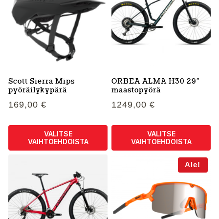
useampi
useampi
muunnelma.
muunnelma.
Voit
Voit
tehdä
tehdä
valinnat
valinnat
tuotteen
tuotteen
sivulla.
sivulla.
Scott Sierra Mips
ORBEA ALMA H30 29″
pyöräilykypärä
maastopyörä
169,00
€
1249,00
€
VALITSE
VALITSE
VAIHTOEHDOISTA
VAIHTOEHDOISTA
Tällä
Tällä
Ale!
tuotteella
tuotteella
on
on
useampi
useampi
muunnelma.
muunnelma.
Voit
Voit