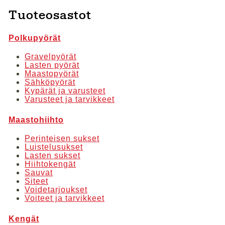
valinnat
Tuoteosastot
tuotteen
sivulla.
Polkupyörät
Gravelpyörät
Lasten pyörät
Maastopyörät
Sähköpyörät
Kypärät ja varusteet
Varusteet ja tarvikkeet
Maastohiihto
Perinteisen sukset
Luistelusukset
Lasten sukset
Hiihtokengät
Sauvat
Siteet
Voidetarjoukset
Voiteet ja tarvikkeet
Kengät