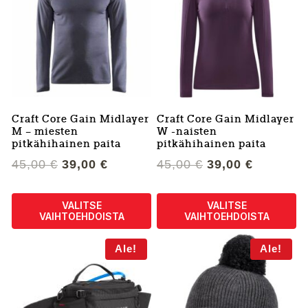
useampi
useampi
muunnelma.
muunnelma.
Voit
Voit
tehdä
tehdä
valinnat
valinnat
tuotteen
tuotteen
sivulla.
sivulla.
Craft Core Gain Midlayer
Craft Core Gain Midlayer
M – miesten
W -naisten
pitkähihainen paita
pitkähihainen paita
Alkuperäinen
Nykyinen
Alkuperäinen
Nykyine
45,00
€
39,00
€
45,00
€
39,00
€
hinta
hinta
hinta
hinta
oli:
on:
oli:
on:
VALITSE
VALITSE
45,00 €.
39,00 €.
45,00 €.
39,00 €.
VAIHTOEHDOISTA
VAIHTOEHDOISTA
Tällä
Tällä
Ale!
Ale!
tuotteella
tuotteella
on
on
useampi
useampi
muunnelma.
muunnelma.