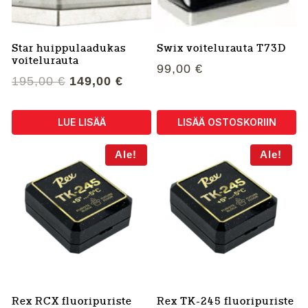
Star huippulaadukas
Swix voitelurauta T73D
voitelurauta
99,00
€
Alkuperäinen
Nykyinen
195,00
€
149,00
€
hinta
hinta
oli:
on:
LUE LISÄÄ
LISÄÄ OSTOSKORIIN
195,00 €.
149,00 €.
Ale!
Ale!
Rex RCX fluoripuriste
Rex TK-245 fluoripuriste