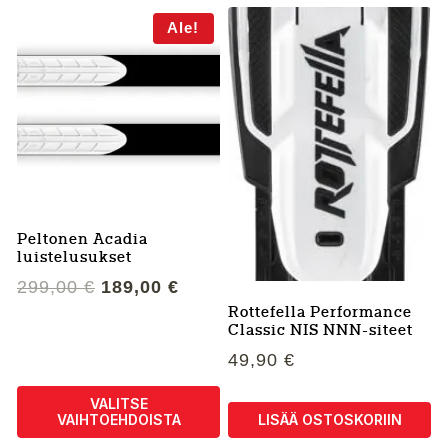
Tällä
Tällä
Ale!
tuotteella
tuotteella
on
on
useampi
useampi
muunnelma.
muunnelma.
Voit
Voit
tehdä
tehdä
valinnat
valinnat
tuotteen
tuotteen
sivulla.
sivulla.
Peltonen Acadia
luistelusukset
Alkuperäinen
Nykyinen
299,00
€
189,00
€
hinta
hinta
Rottefella Performance
oli:
on:
Classic NIS NNN-siteet
299,00 €.
189,00 €.
49,90
€
VALITSE
VAIHTOEHDOISTA
LISÄÄ OSTOSKORIIN