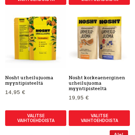
Tällä
Tällä
tuotteella
tuotteella
on
on
useampi
useampi
muunnelma.
muunnelma.
Voit
Voit
tehdä
tehdä
valinnat
valinnat
tuotteen
tuotteen
sivulla.
sivulla.
Nosht urheilujuoma
Nosht korkeaenerginen
myyntipisteeltä
urheilujuoma
myyntipisteeltä
14,95
€
19,95
€
VALITSE
VALITSE
VAIHTOEHDOISTA
VAIHTOEHDOISTA
Tällä
Tällä
Ale!