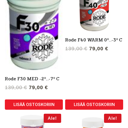
Rode F40 WARM 0º..-3º C
Alkuperäinen
Nykyin
139,00
€
79,00
€
hinta
hinta
oli:
on:
139,00 €.
79,00 €
Rode F30 MED -2º..-7º C
Alkuperäinen
Nykyinen
139,00
€
79,00
€
hinta
hinta
oli:
on:
LISÄÄ OSTOSKORIIN
LISÄÄ OSTOSKORIIN
139,00 €.
79,00 €.
Ale!
Ale!