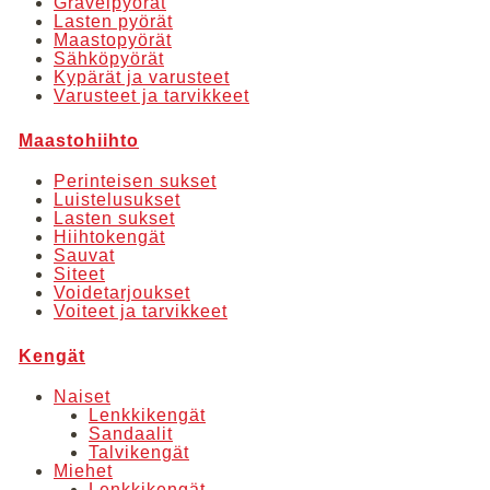
Gravelpyörät
Lasten pyörät
Maastopyörät
Sähköpyörät
Kypärät ja varusteet
Varusteet ja tarvikkeet
Maastohiihto
Perinteisen sukset
Luistelusukset
Lasten sukset
Hiihtokengät
Sauvat
Siteet
Voidetarjoukset
Voiteet ja tarvikkeet
Kengät
Naiset
Lenkkikengät
Sandaalit
Talvikengät
Miehet
Lenkkikengät