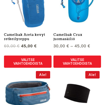
muunnelma.
Voit
tehdä
valinnat
tuotteen
sivulla.
Camelbak Areta kevyt
Camelbak Crux
retkeilyreppu
juomasäiliö
Alkuperäinen
Nykyinen
Hintal
69,00
€
45,00
€
30,00
€
–
45,00
€
hinta
hinta
30,00 
oli:
on:
-
VALITSE
VALITSE
69,00 €.
45,00 €.
45,00 
VAIHTOEHDOISTA
VAIHTOEHDOISTA
Tällä
Tällä
Ale!
Ale!
tuotteella
tuotteella
on
on
useampi
useampi
muunnelma.
muunnelma.
Voit
Voit