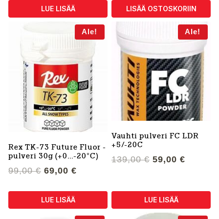
oli:
on:
139,00 €.
59,00 €.
LUE LISÄÄ
LISÄÄ OSTOSKORIIN
100,00 €.
59,00 €
Ale!
Ale!
Vauhti pulveri FC LDR
+5/-20C
Rex TK-73 Future Fluor -
pulveri 30g (+0…-20°C)
Alkuperäinen
Nykyin
139,00
€
59,00
€
hinta
hinta
Alkuperäinen
Nykyinen
99,00
€
69,00
€
oli:
on:
hinta
hinta
139,00 €.
59,00 €
oli:
on:
LUE LISÄÄ
LUE LISÄÄ
99,00 €.
69,00 €.