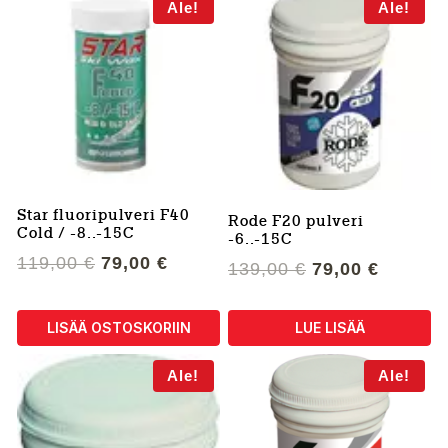
Ale!
Ale!
Star fluoripulveri F40
Rode F20 pulveri
Cold / -8..-15C
-6..-15C
Alkuperäinen
Nykyinen
119,00
€
79,00
€
Alkuperäinen
Nykyin
139,00
€
79,00
€
hinta
hinta
hinta
hinta
oli:
on:
oli:
on:
LISÄÄ OSTOSKORIIN
LUE LISÄÄ
119,00 €.
79,00 €.
139,00 €.
79,00 €
Ale!
Ale!