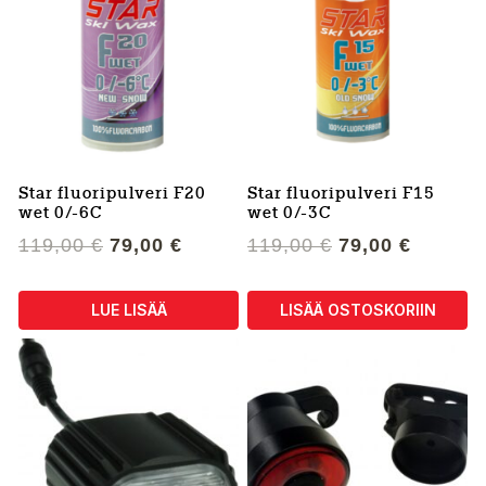
Star fluoripulveri F20
Star fluoripulveri F15
wet 0/-6C
wet 0/-3C
Alkuperäinen
Nykyinen
Alkuperäinen
Nykyin
119,00
€
79,00
€
119,00
€
79,00
€
hinta
hinta
hinta
hinta
oli:
on:
oli:
on:
LUE LISÄÄ
LISÄÄ OSTOSKORIIN
119,00 €.
79,00 €.
119,00 €.
79,00 €