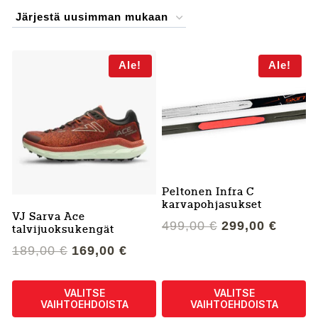
by
latest
Ale!
Ale!
Peltonen Infra C
karvapohjasukset
VJ Sarva Ace
Alkuperäinen
Nykyi
499,00
€
299,00
€
talvijuoksukengät
hinta
hinta
Alkuperäinen
Nykyinen
189,00
€
169,00
€
oli:
on:
hinta
hinta
499,00 €.
299,00
oli:
on:
VALITSE
VALITSE
189,00 €.
169,00 €.
VAIHTOEHDOISTA
VAIHTOEHDOISTA