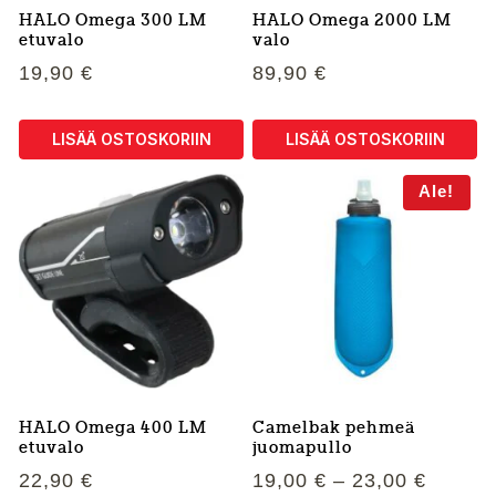
HALO Omega 300 LM
HALO Omega 2000 LM
etuvalo
valo
19,90
€
89,90
€
LISÄÄ OSTOSKORIIN
LISÄÄ OSTOSKORIIN
Ale!
HALO Omega 400 LM
Camelbak pehmeä
etuvalo
juomapullo
Hintal
22,90
€
19,00
€
–
23,00
€