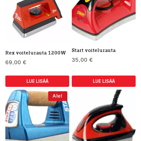
useampi
useampi
muunnelma.
muunnelma.
Voit
Voit
tehdä
tehdä
valinnat
valinnat
tuotteen
tuotteen
sivulla.
sivulla.
Start voitelurauta
Rex voitelurauta 1200W
35,00
€
69,00
€
LUE LISÄÄ
LUE LISÄÄ
Ale!