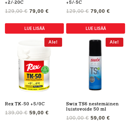
+2/-20C
+5/-5C
Alkuperäinen
Nykyinen
Alkuperäinen
Nykyin
129,00
€
79,00
€
129,00
€
79,00
€
hinta
hinta
hinta
hinta
oli:
on:
oli:
on:
LUE LISÄÄ
LUE LISÄÄ
129,00 €.
79,00 €.
129,00 €.
79,00 €
Ale!
Ale!
Rex TK-50 +5/0C
Swix TS6 nestemäinen
luistovoide 50 ml
Alkuperäinen
Nykyinen
139,00
€
59,00
€
Alkuperäinen
Nykyin
100,00
€
59,00
€
hinta
hinta
hinta
hinta
oli:
on: