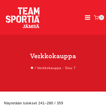
Siirry
sisältöön
0
Verkkokauppa
/
Verkkokauppa
- Sivu 7
Sorted
Näytetään tulokset 241–280 / 359